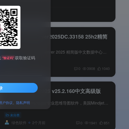
xb21cn WinServer2025DC.33158 25h2精简
版
系统介绍 xb21cn WinServer 2025 精简版中文数据中心版，专为老旧电脑与虚拟机优化的轻量化服务器系统。已移除更新精简冗余组件与服务，集成 .NET、UWF、GUI 控制器等实用功能，并移植蓝牙、人...
送
获取验证码
“验证码”
未分类
绿色软件
22天前
0
3908
1040
录
MindManager 2025 v25.2.160中文高级版
软件介绍 MindManager专业思维导图软件，美国Mindjet公司开发，一款可视化管理的思维导图软件，界面友好功能强大，头脑风暴、会议管理及项目管理工具帮您轻松创建思维导图，有序组织思维、资源...
用户协议
、
隐私声明
未分类
绿色软件
2个月前
0
1941
851