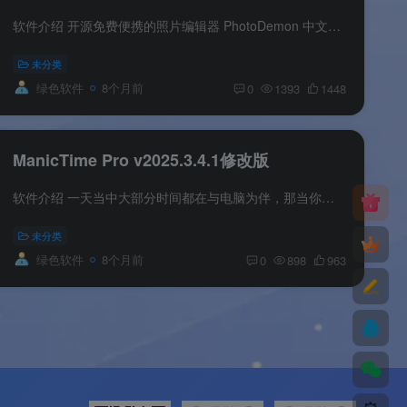
软件介绍 开源免费便携的照片编辑器 PhotoDemon 中文版提供了一个 13 MB 大小的综合照片编辑器。 它可以在任何 Windows PC（XP 到 Win 11）上运行，并且不需要安装。 您可以从 USB 移动设备、SD...
未分类
绿色软件
8个月前
0
1393
1448
ManicTime Pro v2025.3.4.1修改版
软件介绍 一天当中大部分时间都在与电脑为伴，那当你静下来的时候是否真正思考过，这一天到底用电脑做了些什么？是否只是沉迷于某个游戏荒废了一天或者只忙于工作，没有时间放松一下。是时候具...
未分类
绿色软件
8个月前
0
898
963