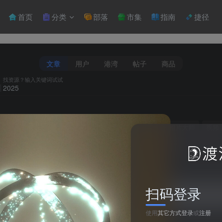
首页
分类
部落
市集
指南
捷径
文章
用户
港湾
帖子
商品
找资源？输入关键词试试
游戏
源码
软件
2026
2025
2027
抖音
相片大师
视频
2472 te
到王
full games
bú lồn
menta hr
member get memb
缺少
what is aws
扫码登录
使用
其它方式登录
或
注册