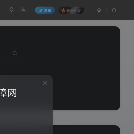
发布
开通会员
er