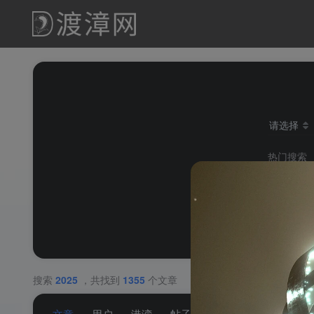
请选择
热门搜索
教程
cpc alert
sex av
搜索
2025
，共找到
1355
个文章
文章
用户
港湾
帖子
商品