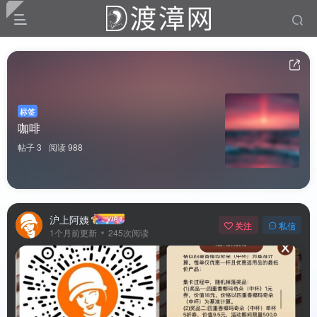
标签
咖啡
帖子 3
阅读 988
沪上阿姨
关注
私信
1个月前更新
245次阅读