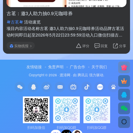
古茗：邀3人助力抽0.9元咖啡券
古茗
活动速览
项目内容活动名称古茗·邀3人助力抽0.9元咖啡券活动品牌古茗活
动时间即日起至2026年5月22日23:59:59活动入口微信扫描古...
实物线报
评分
回复
分享
友情链接
免责声明
广告合作
关于我们
Copyright © 2026 ·
渡漳网
· 由
腾讯云
强力驱动.
扫码加微信
扫码加QQ群
扫码加QQ群