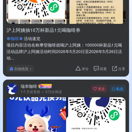
沪上阿姨抽10万杯新品1元喝咖啡券
咖啡
活动速览
项目内容活动名称摩登咖啡就喝沪上阿姨：100000杯新品1元喝
活动品牌沪上阿姨活动时间2026年5月20日至2026年5月26日活
动...
实物线报
评分
回复
分享
瑞幸咖啡
关注
私信
1个月前更新
372次阅读