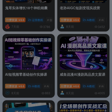
鬼哥实体增长18个神机锦囊
老孙AIGC短剧变现实战营
付费资源
6.6
运营教程
# 创业者
付费资源
# 运营
# 直播
6.6
AI教程
# Ai
# 
￥
￥
7天前
8天前
3786
3452
AI短视频零基础创作实操课
咸鱼说漫AI漫剧高品质文案课
付费资源
6.6
AI教程
# Ai
# 短视频
付费资源
# 创作者
6.6
AI教程
# Ai
# 
￥
￥
8天前
8天前
863
4005