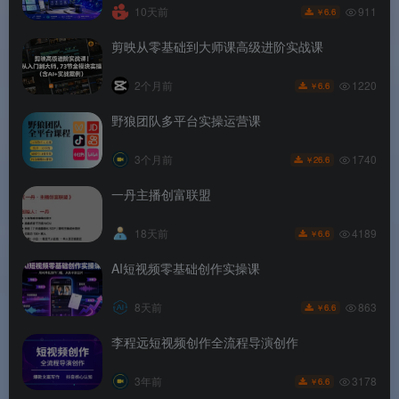
911
10天前
6.6
￥
剪映从零基础到大师课高级进阶实战课
1220
2个月前
6.6
￥
野狼团队多平台实操运营课
1740
3个月前
26.6
￥
一丹主播创富联盟
4189
18天前
6.6
￥
AI短视频零基础创作实操课
863
8天前
6.6
￥
李程远短视频创作全流程导演创作
3178
3年前
6.6
￥