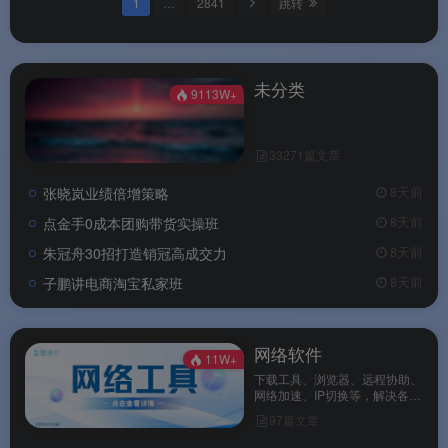
1
…
2841
跳转
未分类
9113W+
33271篇文章
张晓岚业绩倍增策略
8天前
点金手0成本团购带货实操班
8天前
朱冠舟30招打造销冠高成交力
8天前
子鹏讲电商淘宝私家班
8天前
网络软件
11W+
下载工具、浏览器、远程协助、
网络加速、IP切换等，解决各种
网络需求。
97篇文章