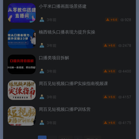
小平米口播画面场景搭建
928
3年前
6.6
￥
楠西镜头口播表现力提升实操
2478
3年前
6.6
￥
口播类项目拆解
4400
3年前
6.6
￥
周百见短视频口播IP实操指南视频课
4157
3年前
6.6
￥
周百见短视频口播IP训练营
4175
3年前
6.6
￥