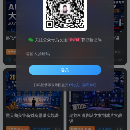
路飞学城AI agent大师之路
YouTube油管AI视频创作课
关注公众号后发送
获取验证码
“验证码”
付费资源
26.6
编程教程
# Ai
# 转型
付费资源
# 副业
6.6
AI教程
# Ai
# 
￥
￥
请输入验证码
16小时前
4天前
4109
732
登录
扫码登录即表示同意
用户协议
、
隐私声明
黑天鹅美业新财商思维实战课
老刘AI漫剧从文案到成片实战
课
付费资源
6.6
创业教程
# 创业者
付费资源
# 美业
# 思维
16.6
AI教程
# Ai
#
￥
￥