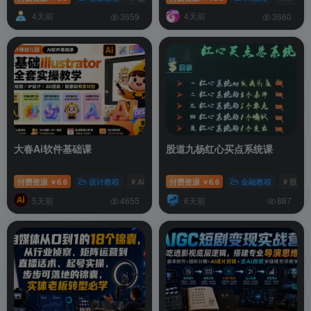
4天前
4天前
3659
3660
大春Ai软件基础课
股道九杨红心买点系统课
付费资源
6.6
设计教程
# Ai
# IP
付费资源
# 设计
6.6
金融教程
# 股票
￥
￥
5天前
6天前
4655
887