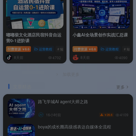
嘟嘟柴文化酒店民宿抖音自运
小鑫AI全场景创作实战汇总课
营0-1进阶课
付费资源
6.6
运营教程
# 短视频
付费资源
# 运营
# 抖音
6.6
运营教程
# 短视
￥
￥
8天前
8天前
4702
4090
加载更多
文章精选
更多
路飞学城AI agent大师之路
4109
16小时前
26.6
￥
boya的成长圈高级感表达自媒体全流程