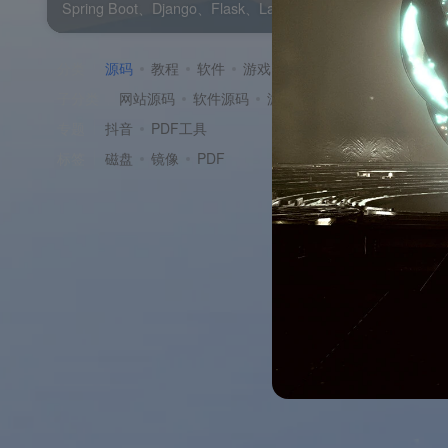
Spring Boot、Django、Flask、Laravel、Expres
分类
源码
教程
软件
游戏
资源
子分类
网站源码
软件源码
游戏源码
专题
抖音
PDF工具
标签
磁盘
镜像
PDF