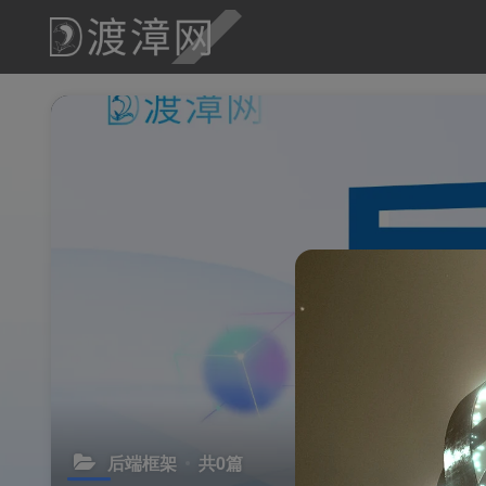
后端框架
共0篇