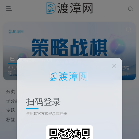
策略战棋
共0篇
即时战略、回合制策略、战棋、塔防、自走棋、卡牌策略、4X大战略
等。
分类
源码
教程
软件
游戏
资源
扫码登录
子分类
动作冒险
角色扮演
模拟经营
在线对战
专题
抖音
PDF工具
使用
其它方式登录
或
注册
标签
磁盘
镜像
PDF