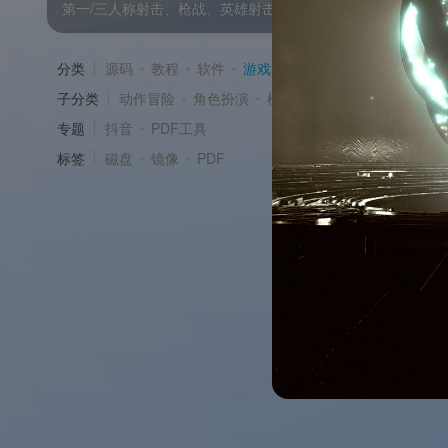
第一/三人称射击、枪战、英雄射击、大逃杀、刷宝射击、弹幕
分类
源码
教程
软件
游戏
资源
子分类
动作冒险
角色扮演
模拟经营
在线对战
专题
抖音
PDF工具
标签
磁盘
镜像
PDF