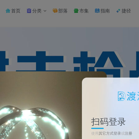
首页
分类
部落
市集
指南
捷径
扫码登录
使用
其它方式登录
或
注册