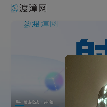
射击枪战
共0篇