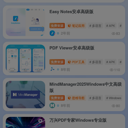
Easy Notes安卓高级版
免费资源
笔记应用
# 多语言
# APK
# And
2年前
83
PDF Viewer安卓高级版
免费资源
PDF工具
# 多语言
# APK
# And
8年前
110
MindManager2025Windows中文高级
版
免费资源
思维导图
# 多语言
# Windows
#
8年前
80
万兴PDF专家Windows专业版