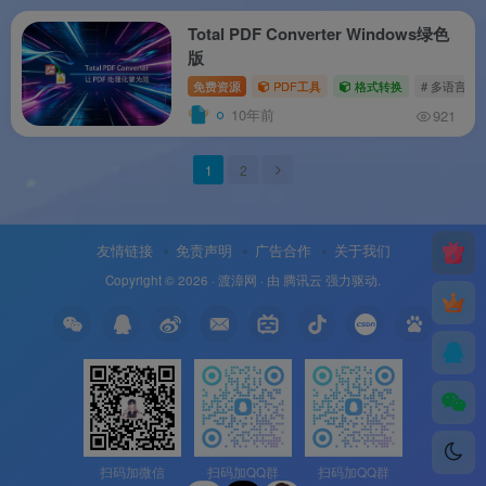
Total PDF Converter Windows绿色
版
免费资源
PDF工具
格式转换
# 多语言
10年前
921
1
2
友情链接
免责声明
广告合作
关于我们
Copyright © 2026 ·
渡漳网
· 由
腾讯云
强力驱动.
扫码加微信
扫码加QQ群
扫码加QQ群