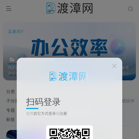
办公软件
共17篇
PDF编辑、思维导图、笔记软件、OCR识别、文件压缩、格式转换等
办公必备。
分类
源码
教程
软件
游戏
资源
扫码登录
子分类
系统软件
网络软件
办公软件
图像软件
影视软件
专题
抖音
PDF工具
使用
其它方式登录
或
注册
标签
磁盘
镜像
PDF
MarkerOn Windows绿色版