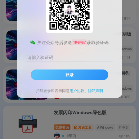
免费资源
# Windows
# 中文
# EXE
3个月前
917
Adobe InCopy 2026 Windows特别版
关注公众号后发送
获取验证码
“验证码”
免费资源
文字处理
# 多语言
# Windows
#
4个月前
请输入验证码
114
Adobe InDesign 2026 Windows特别
登录
版
免费资源
排版设计
# 多语言
# Windows
#
扫码登录即表示同意
用户协议
、
隐私声明
5个月前
923
发票闪印Windows绿色版
免费资源
发票工具
# Windows
# 中文
# Z
1年前
109