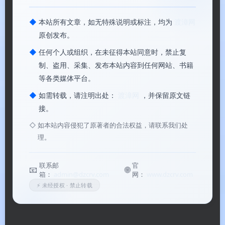
⚙️ 软件功能
◆
本站所有文章，如无特殊说明或标注，均为
渡漳网
原创发布。
📝
PDF 全面编辑
：像编辑 Word 文档一样直接修
◆
任何个人或组织，在未征得本站同意时，禁止复
改文本、字体、颜色、大小，自由插入、调整、裁
制、盗用、采集、发布本站内容到任何网站、书籍
等各类媒体平台。
剪图片，支持添加页眉页脚、水印、背景，可拆分
合并、旋转删除页面。
◆
如需转载，请注明出处：
渡漳网
，并保留原文链
接。
🔄
多格式互转
：支持 PDF 与 Word、Excel、
◇
如本站内容侵犯了原著者的合法权益，请联系我们处
PPT、图片（JPG/PNG/BMP/TIFF）、HTML、
理。
EPUB、TXT 等格式双向转换，转换后可完美保留
原始排版。
联系邮
官
📧
🌐
箱：
admin@dzcrv.com
网：
www.dzcrv.com
🔍
OCR 文字识别
：强大的光学字符识别引擎，支
⚡ 未经授权 · 禁止转载
持 26 种语言（含简体中文），精准提取扫描件图
片 PDF 中的文字，转换为可编辑、可搜索的 PDF