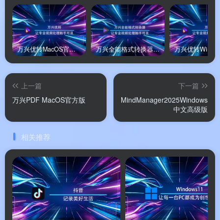
✨ 软件特色
🖥️
Office 式界面设计
：全新 UI 设计，扁平化按
万兴优转MacOS官方版
万兴全能格式转换器Windows绿色版
钮，操作逻辑与 Office 软件一致，原有 Office 用户
可以零学习成本快速上手。
上一篇
下一篇
🤖
AI 智能文档处理
：多文档对话、跨文档摘要、
万兴PDF MacOS官方版
MindManager2025Windows
AI 翻译、语法检查、AI 生成内容检测、PDF 转
中文高级版
Markdown——让 AI 成为您的文档秘书。
相关推荐
📱
多终端无缝协同
：支持 Windows、Mac、
Android、iOS，一个账号打通所有设备，云端文档
实时同步。
💚
绿色便携免安装
：便携版写入 U 盘即插即用，
不写入注册表，无系统残留，配置保存于本地文件
夹，适合多机切换与临时使用。