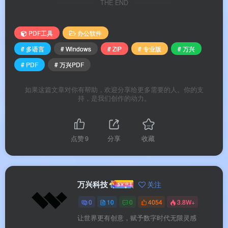
或 Word 文档。
THE END
✍️
电子签名与密文保护
：对所有需要签署的文件
PDF工具
办公软件
进行数字签名，支持添加贝茨码编页、添加密文永
# 多语言
# Windows
# ZIP
# 专业版
# 万兴
久擦除敏感信息，提供密码加密与权限设置。
# PDF
# 万兴PDF
📊
智能表单处理
：自动识别文档中的表单字段，
支持创建、编辑、填写 PDF 表单，专业版可从填
如果这篇文章对你有帮助，欢迎分享给更多需要的人。你的支
持，是我们创作的动力。
写的表单中批量提取数据，自动表单识别与数据标
注。
📦
批量操作处理
：批量转换/压缩/添加水印/添加
点赞
9
分享
收藏
贝茨码/电子签名，一次处理数百份文档，效率倍
增。
万兴科技
关注
0
10
0
4054
3.8W+
软件特色
让世界更有创意，赋予数字时代无限灵感