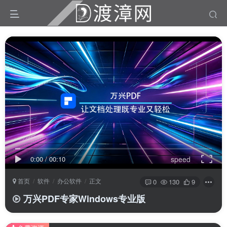
0:00
/
00:10
speed
扫码登录
首页
软件
办公软件
正文
0
130
9
使用
其它方式登录
或
注册
万兴PDF专家Windows专业版