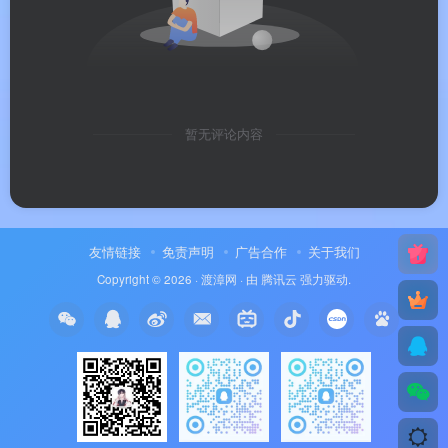
速度更快的本地技术支持。
🧠
AI 深度赋能
：不止于“看”PDF，更能“理解”
PDF，从文档处理工具升级为智能文档助手。
🔓
演示版免费评估
：下载试用所有核心功能（编
暂无评论内容
辑/转换/OCR 等均可在演示模式下预览效果），确
认后再购买授权。
🔄
持续迭代更新
：版本更新频率高（v12.1.x 系
友情链接
免责声明
广告合作
关于我们
列），持续修复新操作系统兼容性问题，增强 AI
Copyright © 2026 ·
渡漳网
· 由
腾讯云
强力驱动.
算法与批量处理稳定性。
📌
品牌支持
：以上信息由
渡漳软件网
提供整
理。