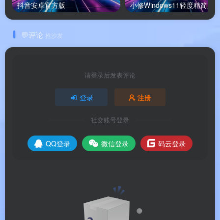
抖音安卓官方版
小修Windows11轻度精简版
🌐
跨平台文件云服务
：支持文档云端上传与共享，
团队成员可在文件上进行高亮显示、添加下划线和
💬评论
抢沙发
注释，多人协同审阅。
请登录后发表评论
软件亮点
登录
注册
🌟 软件亮点
社交账号登录
QQ登录
微信登录
码云登录
💰
高性价比全能方案
：Adobe Acrobat 的平替首选
——功能全面、价格亲民，主打“买断制”永久授
权。
🚀
国货之光本土优化
：国内原生品牌，菜单术
语、提示语、技术支持均符合国人使用习惯，响应