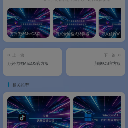
🔧
硬件加速极速转换
：采用 APEXTRANS 技术，
支持 NVIDIA CUDA、NVENC 和 Intel HD
Graphics 硬件加速
。转换速度最高可提升至 130
万兴优转MacOS官方版
万兴全能格式转换器Windows绿色版
倍。V14 相较 V13 转换速度提升 90%
。
📦
批量处理与自动化
：支持同时处理多个文件，
上一篇
下一篇
可设置转换完成后自动关机，适合夜间无人值守的
万兴优转MacOS官方版
剪映iOS官方版
批量任务
。
🔄
持续迭代升级
：自 2006 年起持续更新近 20
年，2023 年发布 V15 版本集成 AI 算法
，2026 年
相关推荐
上线新一代 AI 版本
。
软件亮点