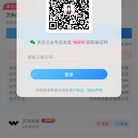
免费资源
万兴优转Windows专业版
此内容为免费资源，请登录后查看
登录查看
关注公众号后发送
获取验证码
“验证码”
技术支持
安装调试
服务透明
官方地址
请输入验证码
软件类型
格式转换
软件语言
多语言
登录
软件平台
Windows
软件格式
ZIP
扫码登录即表示同意
用户协议
、
隐私声明
软件大小
468.8MB
软件开发
万兴科技股份有限公司
万兴科技
关注
私信
6年前发布