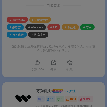
物）
、AI 图像增强（修复老照片、上色、增强面
THE END
部细节）
、人声分离（分离人声与背景音乐）
、视
频翻译与自动配音。
格式转换
剪辑软件
# 多语言
# Windows
# ZIP
# 专业版
# 万兴
# 万兴优转
# 格式转换
软件特色
如果这篇文章对你有帮助，欢迎分享给更多需要的人。你的支
持，是我们创作的动力。
✨ 软件特色
🟢
AI 深度赋能全流程
：从格式推荐、画质增强、
点赞
1000
分享
收藏
智能压缩到字幕生成，AI 技术贯穿整个工作流，大
幅降低专业视频处理门槛
。
万兴科技
关注
💚
一站式闭环工作流
：集格式转换、视频压缩、屏
幕录制、AI 增强与批量处理于一体，各项功能在统
0
10
0
4054
3.8W+
一闭环中无缝协作，无需在多款软件间来回切换
。
让世界更有创意，赋予数字时代无限灵感