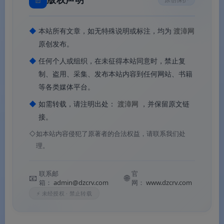
效避免画面闪烁与跳帧问题
。
💾
智能视频压缩
：AI 驱动智能分析视频内容，自
◆
本站所有文章，如无特殊说明或标注，均为
渡漳网
动匹配最优压缩方案，在保证画质的前提下最高可
原创发布。
节省 90% 存储空间
。
◆
任何个人或组织，在未征得本站同意时，禁止复
🖥️
高清屏幕录制
：支持屏幕、应用程序窗口及摄像
制、盗用、采集、发布本站内容到任何网站、书籍
等各类媒体平台。
头等多种录制方式
。录制规格最高可达
4K/120FPS，支持 320kbps 码率音频录制
。支持
◆
如需转载，请注明出处：
渡漳网
，并保留原文链
接。
自动降噪，确保讲解与说明清晰纯净
。
◇
如本站内容侵犯了原著者的合法权益，请联系我们处
📀
DVD/蓝光刻录
：支持将视频刻录到 DVD 或蓝
理。
光光盘，刻录音乐到 CD。刻录速度最高可提升 30
倍。
联系邮
官
📧
🌐
箱：
admin@dzcrv.com
网：
www.dzcrv.com
🎞️
AI 智能创作工具集
：AI 字幕生成（支持 145+
⚡ 未经授权 · 禁止转载
种语言）
、AI 语音转文字（自动识别说话主
体）
、智能去水印（批量移除 Logo/文字/物体/人