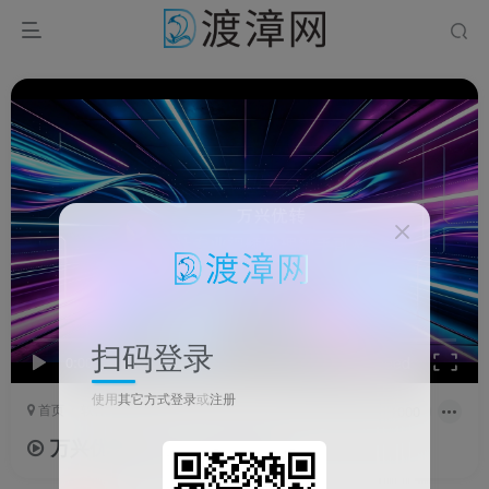
扫码登录
0:00
/
00:08
speed
使用
其它方式登录
或
注册
首页
软件
剪辑软件
正文
0
9381
1000
万兴优转Windows专业版