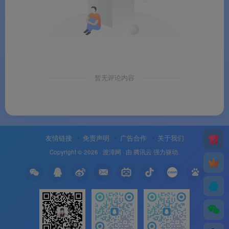
端算力，用户无需配备高端 GPU 也可获得高画质
结果
。
📌
品牌支持
：以上信息由
渡漳软件网
提供整
暂无评论内容
理。
系统要求
友情链接
免责声明
广告合作
关于我们
🖥️
系统要求
Copyright © 2026 ·
渡漳网
· 由
腾讯云
强力驱动.
注 ：万兴优转 12.0 版本起不再支持 32 位
Windows 系统。请确认系统为 64 位。
注 ：部分 AI 功能（如 AI 画质增强）依托云