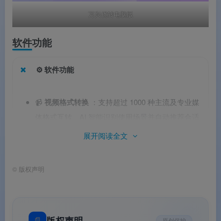
万兴优转电脑版
软件功能
⚙️ 软件功能
📹
视频格式转换
：支持超过 1000 种主流及专业媒
体格式互转。AI 智能识别使用场景并自动推荐合适
的输出格式
。全面支持 4K、8K、HDR 及批量视频
展开阅读全文
处理。
🎨
AI 视频画质增强
：针对老旧视频修复、低清晰
©
版权声明
度素材、人像面部特写、动画风格内容及夜景等场
景深度优化
。融合超分、去噪、去模糊、去锯齿、
锐化五大修复能力
。可实现“完整时序一致性”，有
📄
版权声明
原创保护