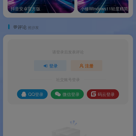
🌟 软件亮点
抖音安卓官方版
小修Windows11轻度精简版
🏆
“中国版 Adobe”生态核心产品
：万兴科技是中
💬评论
抢沙发
国数字创意软件领域全球化程度高的 A 股上市公
司，万兴优转是其核心产品之一
。
请登录后发表评论
🚀
近 20 年技术积淀
：从 2006 年的转换小工具到
2026 年的 AI 一站式平台，持续迭代近 20 年
。
登录
注册
🎯
2026 AI 全面升级
：集成新一代 AI 算法，在视
社交账号登录
频格式转换、画质增强、智能压缩及录制等核心模
QQ登录
微信登录
码云登录
块实现处理效率与输出质量的同步突破
。
💎
全球 20 亿用户信赖
：业务覆盖 200 多个国家和
地区，累计活跃用户突破 20 亿
。
🖥️
云端算力降低硬件门槛
：AI 画质增强功能依托云