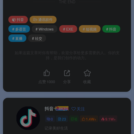
THE END
动场景一键发送，支持自定义键盘快捷键。
🌙
深色模式与沉浸体验
：切换深色/浅色界面，保
抖音
通讯软件
护眼睛，适配夜间使用场景；支持会话搜索、标记
# 多语言
# Windows
# EXE
# 短视频
# 抖音
未读、批量管理等操作。
# 直播
# 社交
如果这篇文章对你有帮助，欢迎分享给更多需要的人。你的支
软件特色
持，是我们创作的动力。
✨ 软件特色
点赞
1000
分享
收藏
🟢
抖音账号体系无缝打通
：与抖音主App共享好友
关系链和私信记录，无需额外注册。
抖音
关注
💚
极简双栏界面，上手零门槛
：采用经典左右分栏
0
23
0
1.4W+
9.1W+
设计，左侧会话列表与好友栏，右侧聊天窗口，布
记录美好生活
局直观，学习成本极低。