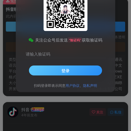
免费资源
抖音聊天Windows官方版
此内容为免费资源，请登录后查看
登录查看
技术支持
安装调试
服务透明
关注公众号后发送
获取验证码
“验证码”
官方地址
请输入验证码
类型
即时通讯
语言
中文
登录
平台
Windows
格式
EXE
大小
327.8MB
扫码登录即表示同意
用户协议
、
隐私声明
开发
北京字节跳动科技有限公司
抖音
关注
私信
4年前发布