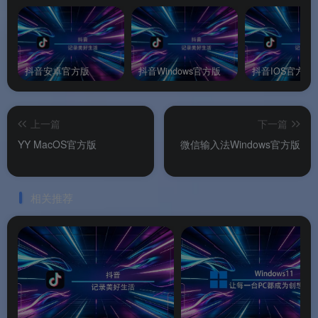
🔒
多端同步与云端存储
：所有聊天记录自动备份至
云端，手机与电脑实时同步，重要对话不会丢失。
抖音安卓官方版
抖音Windows官方版
抖音IOS官方版
🧩
大屏专属优化
：适配宽屏显示器，支持快捷键
操作和深色模式，提升桌面办公沟通效率。
🎯
专注于聊天场景
：与抖音主App形成功能互补
上一篇
下一篇
YY MacOS官方版
微信输入法Windows官方版
——主App以内容消费为核心，抖音聊天聚焦于社
交互动，形成“看视频在手机，聊天在电脑”的分
工。
相关推荐
软件亮点
🌟 软件亮点