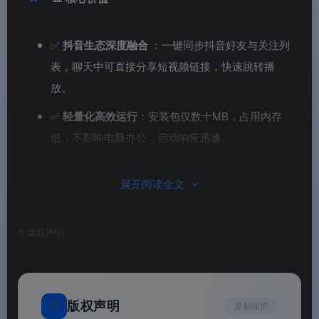
✅
抖音生态深度融合
：一键同步抖音好友与关注列
表，聊天中可直接分享短视频链接，快速跳转播
放。
✅
轻量化高效运行
：安装包仅数十MB，占用内存
低，不影响电脑办公，启动响应迅速。
✅
多端消息云同步
：云端存储聊天记录，电脑端与
展开阅读全文
手机端实时同步，跨设备切换无缝衔接。
✅
电脑端专属优化
：适配大屏操作，支持深色模
©
版权声明
式、快捷键操作，会话管理更高效。
✅
隐私安全保障
：继承抖音账号安全体系，支持消
息免打扰、会话置顶、拉黑举报等隐私控制功能。
📄
版权声明
原创保护