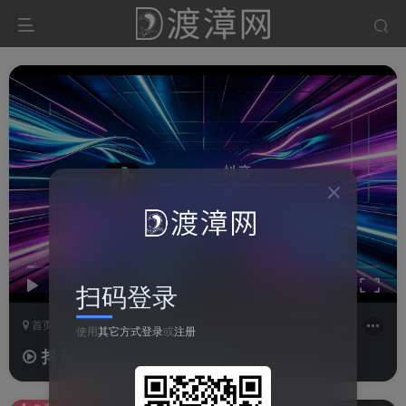
0:00
/
00:08
speed
扫码登录
首页
软件
通讯软件
正文
0
9382
1000
使用
其它方式登录
或
注册
抖音聊天Windows官方版