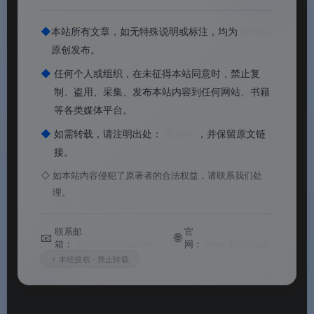
软件功能
◆
本站所有文章，如无特殊说明或标注，均为
渡漳网
原创发布。
⚙️ 软件功能
◆
任何个人或组织，在未征得本站同意时，禁止复
制、盗用、采集、发布本站内容到任何网站、书籍
💬
基础聊天全支持
：发送接收文字、表情、图
等各类媒体平台。
片、文件，支持拖拽上传，聊天记录云端同步保
◆
如需转载，请注明出处：
渡漳网
，并保留原文链
存。
接。
◇
如本站内容侵犯了原著者的合法权益，请联系我们处
👥
好友与群聊管理
：查看抖音好友在线状态，添
理。
加新朋友，创建群聊，设置好友置顶与消息免打
扰。
联系邮
官
📧
🌐
箱：
admin@dzcrv.com
网：
www.dzcrv.com
🎬
短视频便捷分享
：聊天中直接粘贴抖音视频链
⚡ 未经授权 · 禁止转载
接，自动生成预览卡片，支持快速跳转播放。
⚡
快捷回复与效率工具
：保存常用回复语，高频互