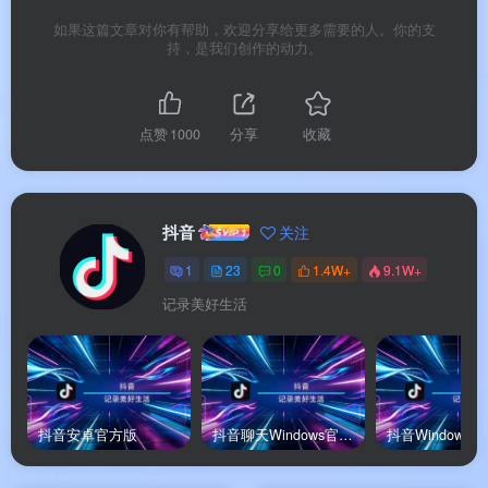
物，与主播和其他观众实时交流
如果这篇文章对你有帮助，欢迎分享给更多需要的人。你的支
持，是我们创作的动力。
✅
AI赋能内容创作
：AI创作工具让零基础用户也能
轻松生成高质量内容
✅
健康守护机制
：未成年人模式、AI反网暴、长辈
点赞
1000
分享
收藏
模式，守护全年龄段用户
抖音
关注
软件功能
1
23
0
1.4W+
9.1W+
记录美好生活
⚙️ 软件功能
📹
短视频浏览与推荐
：基于智能推荐算法，根据
观看和互动习惯推送个性化内容。支持倍速播放
抖音安卓官方版
抖音聊天Windows官方版
抖音Windows
（0.75–2.0倍）、全屏沉浸式观看，深度适配iOS系
统特性。