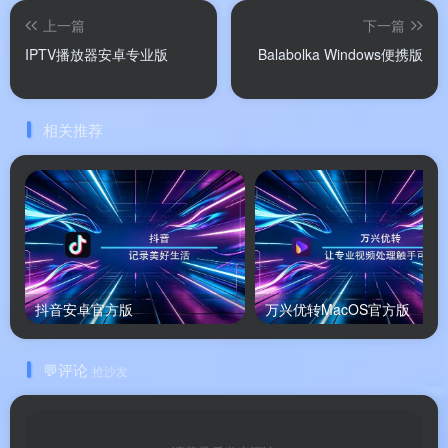
上一篇
下一篇
🎬
视频创作与编辑
：内置海量音乐库，音乐与画面
IPTV播放器安卓专业版
Balabolka Windows便携版
可精准同步。提供丰富的滤镜、特效、美颜工具。
支持视频剪辑、拼接、变速、倒放等专业编辑功
能，充分发挥A系列芯片的媒体处理能力。
相关推荐
📺
高清直播
：可观看游戏、才艺、生活、带货等
多种类型的实时直播。支持发送弹幕、点赞、虚拟
礼物打赏，与主播和观众实时互动。
🎭
精彩短剧与中长视频
：剧情高能不断，追剧停
不下来。抖音精选频道汇聚优质中长视频内容。
抖音安卓官方版
万兴优转MacOS官方版
🛍️
抖音商城
：支持商品浏览与选购、直播带货，
界面简洁，操作流畅，可随时购物、查物流、退换
💬评论
抢沙发
货。