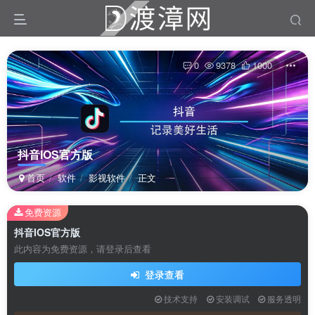
0
9378
1000
抖音IOS官方版
首页
软件
影视软件
正文
免费资源
扫码登录
抖音IOS官方版
此内容为免费资源，请登录后查看
使用
其它方式登录
或
注册
登录查看
技术支持
安装调试
服务透明