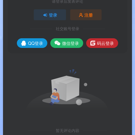
请登录后发表评论
软件特色
登录
注册
✨ 软件特色
社交账号登录
QQ登录
微信登录
码云登录
🧠
个性化智能推荐系统
：抖音的核心是其强大的
个性化内容推荐引擎。通过分析用户的观看历史、
互动行为（点赞、评论）和浏览习惯，智能推荐可
能感兴趣的内容，每个用户打开抖音时看到的都是
为自己量身定制的视频流。
🤖
AI创作赋能
：支持一句话生成视频/图片/文案，
大幅降低创作门槛。AI工具让零基础用户也能轻松
创作专业水准的内容，人人都能成为创作者。
🛡️
AI反网暴系统（2026年新功能）
：抖音于2026
暂无评论内容
年6月上线AI反网暴Agent，由网暴识别模型、研判