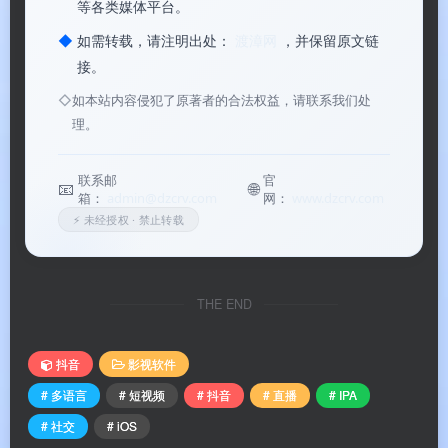
等各类媒体平台。
◆
如需转载，请注明出处：
渡漳网
，并保留原文链
接。
抖音手机版
◇
如本站内容侵犯了原著者的合法权益，请联系我们处
理。
📊
核心价值
联系邮
官
📧
🌐
箱：
admin@dzcrv.com
网：
www.dzcrv.com
✅
智能推荐算法
：基于观看历史、互动行为和浏览
⚡ 未经授权 · 禁止转载
习惯，智能推荐个性化内容
✅
海量内容生态
：覆盖搞笑、舞蹈、美食、旅行、
THE END
教育、科技等全品类
✅
创作门槛极低
：一键拍摄、海量特效、音乐库、
抖音
影视软件
剪辑工具，让每个人都能成为创作者
# 多语言
# 短视频
# 抖音
# 直播
# IPA
# 社交
# iOS
✅
实时直播互动
：沉浸式观看直播，发弹幕、送礼