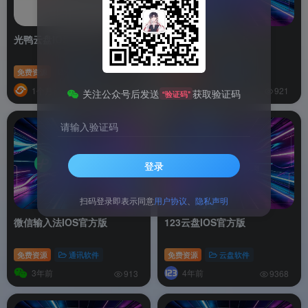
光鸭云盘IOS官方版
Promeo IOS官方版
免费资源
云盘软件
免费资源
图像软件
1个月前
1年前
1893
921
关注公众号后发送
获取验证码
“验证码”
请输入验证码
登录
扫码登录即表示同意
用户协议
、
隐私声明
微信输入法IOS官方版
123云盘IOS官方版
免费资源
通讯软件
免费资源
云盘软件
3年前
4年前
913
9368