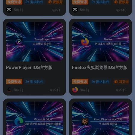
免费资源
剪辑软件
视频剪辑
免费资源
剪辑软件
视频剪辑
6年前
6年前
91
140
PowerPlayer IOS官方版
Firefox火狐浏览器IOS官方版
免费资源
影视软件
免费资源
网络软件
网页浏览
8年前
8年前
917
919