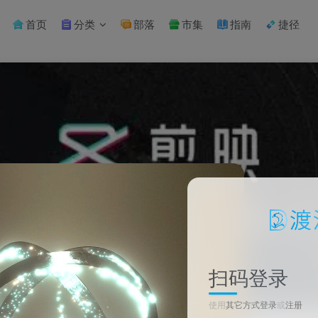
首页
分类
部落
市集
指南
捷径
扫码登录
使用
其它方式登录
或
注册