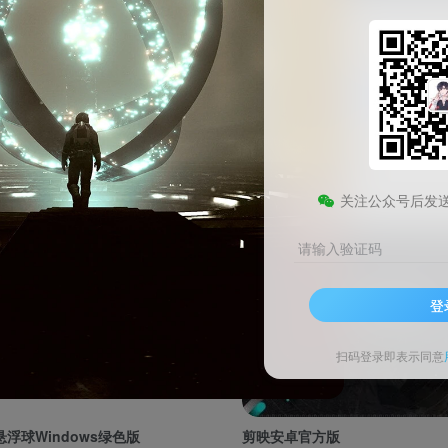
关注公众号后发
请输入验证码
登
扫码登录即表示同意
浮球Windows绿色版
剪映安卓官方版