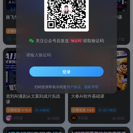
路飞学城AI agent大师之路
YouTube油管AI视频创作课
付费资源
26.6
编程教程
付费资源
6.6
AI教程
￥
￥
19小时前
4天前
4109
732
关注公众号后发送
获取验证码
“验证码”
请输入验证码
登录
扫码登录即表示同意
用户协议
、
隐私声明
老刘AI漫剧从文案到成片实战
大春Ai软件基础课
课
付费资源
16.6
AI教程
付费资源
6.6
设计教程
￥
￥
4天前
5天前
3660
4655