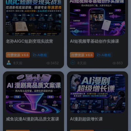
老孙AIGC短剧变现实战营
AI短视频零基础创作实操课
付费资源
6.6
AI教程
付费资源
6.6
AI教程
￥
￥
8天前
8天前
3452
863
咸鱼说漫AI漫剧高品质文案课
AI漫剧超级增长课