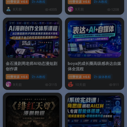
付费资源
6.6
AI教程
付费资源
6.6
AI教程
￥
￥
8天前
9天前
4005
1208
金石漫剧周老师AI动态漫短剧
boya的成长圈高级感表达自媒
创作课
体全流程
付费资源
6.6
AI教程
付费资源
6.6
媒体教程
￥
￥
9天前
10天前
3115
911