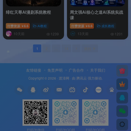
绯红天尊AI漫剧系统教程
周文强Ai核心之道AI系统实战
课
付费资源
6.6
AI教程
付费资源
6.6
成长教程
￥
￥
10天前
13天前
1239
1201
1
2
…
14
跳转
友情链接
免责声明
广告合作
关于我们
Copyright © 2026 ·
渡漳网
· 由
腾讯云
强力驱动.
扫码加微信
扫码加QQ群
扫码加QQ群