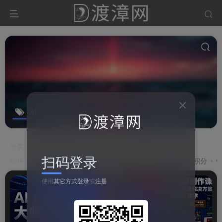
Ai
共163篇
分类
书籍资源
源码
教程
软件
游戏
扫码登录
排序
发布
更新
浏览
点赞
评论
收藏
售价
积分
使用
其它方式登录
或
注册