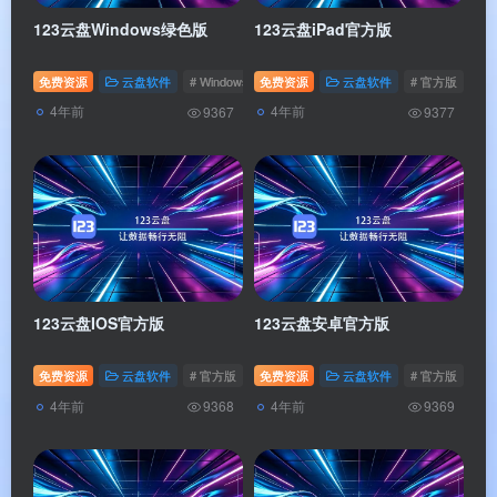
123云盘Windows绿色版
123云盘iPad官方版
免费资源
云盘软件
# Windows
免费资源
# 中文
# ZIP
云盘软件
# 官方版
# 
4年前
4年前
9367
9377
123云盘IOS官方版
123云盘安卓官方版
免费资源
云盘软件
# 官方版
# 中文
免费资源
# IPA
云盘软件
# 官方版
# 
4年前
4年前
9368
9369