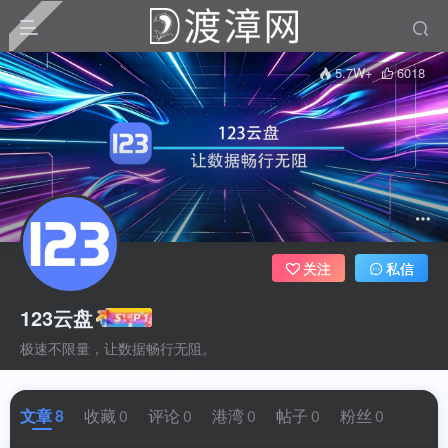
5.7W+
6018
关注
私信
123云盘
极速不限量，让数据畅行无阻。
文章
8
收藏
0
评论
0
港湾
0
帖子
0
粉丝
0