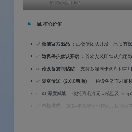
微信输入法电脑版
📊
核心价值
✅
微信官方出品
：由微信团队开发，品质有
✅
隐私保护默认开启
：首次安装即默认启用
✅
跨设备复制粘贴
：支持多端同步词库和常
✅
隔空传送（2.0.0新增）
：跨设备及面对面
✅
AI 深度赋能
：依托腾讯混元大模型及Deep
✅
单机模式
：2024年新增单机模式，提前
✅
永久免费
：全部核心功能免费使用