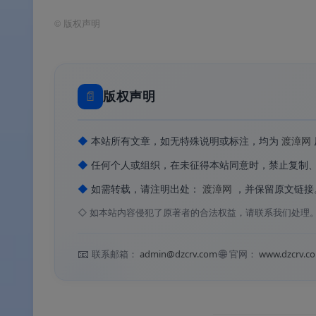
软件功能
©
版权声明
⚙️ 软件功能
📄
版权声明
软件特色
◆
本站所有文章，如无特殊说明或标注，均为
渡漳网
✨ 软件特色
◆
任何个人或组织，在未征得本站同意时，禁止复制
软件亮点
◆
如需转载，请注明出处：
渡漳网
，并保留原文链接
◇
如本站内容侵犯了原著者的合法权益，请联系我们处理
🌟 软件亮点
📧
🌐
联系邮箱：
admin@dzcrv.com
官网：
www.dzcrv.c
版本说明
💰 版本说明