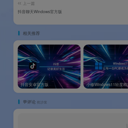
注 ：单机模式下不支持语音转文字、跨设备
上一篇
抖音聊天Windows官方版
操作步骤
相关推荐
📋
操作步骤
常见问题
Q1：微信输入法 Windows 版是免费软件吗
抖音安卓官方版
小修Windows11轻度
A：
是的。
微信输入法所有核心功能永久免费，无
💬评论
抢沙发
Q2：微信输入法 Windows 版支持哪些 Wind