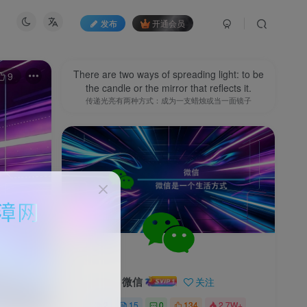
发布
开通会员
There are two ways of spreading light: to be
9
the candle or the mirror that reflects it.
传递光亮有两种方式：成为一支蜡烛或当一面镜子
微信
关注
2
15
0
134
2.7W+