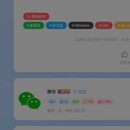
微信输入法 Windows 官方版为
永久免费软件
，所
通讯软件
# 多语言
# 官方版
# Windows
# EXE
# 输入
如果这篇文章对你有帮助，欢迎
📌
品牌支持
：以上信息由
渡漳软件网
提供整
系统要求
点赞
9
🖥️
系统要求
微信
关注
2
15
0
134
2.7W+
注 ：微信输入法 Windows 版
仅支持 Windows
微信，是一种生活方式
版本系统中正常运行。
注 ：首次安装默认启用“隐私保护模式”，输