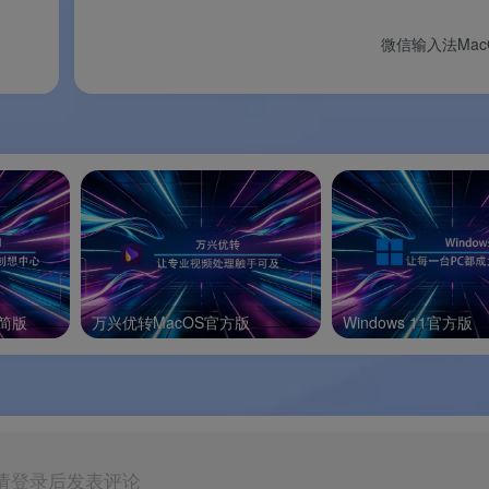
复制粘贴等需联网的功能
。
微信输入法Mac
？
精简版
万兴优转MacOS官方版
Windows 11官方版
任何功能限制。
ows 版本？
请登录后发表评论