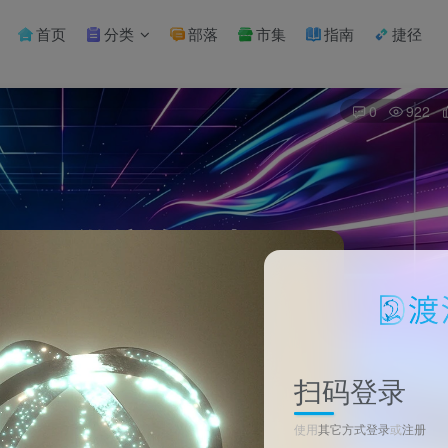
首页
分类
部落
市集
指南
捷径
0
922
扫码登录
使用
其它方式登录
或
注册