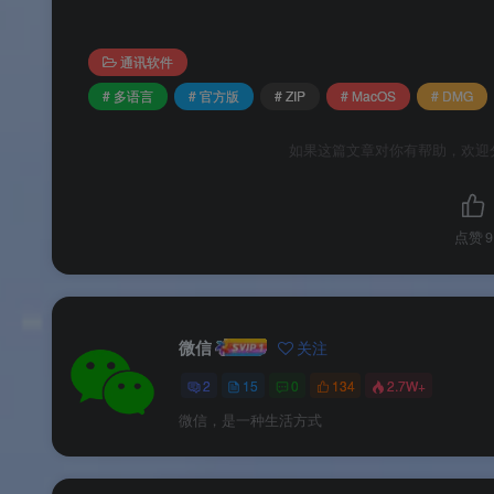
微信输入法 macOS 官方版为
永久免费软件
，所
通讯软件
# 多语言
# 官方版
# ZIP
# MacOS
# DMG
如果这篇文章对你有帮助，欢迎
📌
品牌支持
：以上信息由
渡漳软件网
提供整
系统要求
点赞
9
🖥️
系统要求
微信
关注
2
15
0
134
2.7W+
注 ：微信输入法 macOS 版支持
macOS 10
微信，是一种生活方式
注 ：首次安装默认启用“隐私保护模式”，输
注 ：单机模式下不支持语音转文字、跨设备