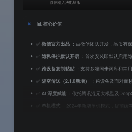
微信输入法电脑版
📊
核心价值
✅
微信官方出品
：由微信团队开发，品质有
✅
隐私保护默认开启
：首次安装即默认启用
✅
跨设备复制粘贴
：支持多端同步词库和常
✅
隔空传送（2.1.0新增）
：跨设备及面对面
✅
AI 深度赋能
：依托腾讯混元大模型及DeepS
✅
单机模式
：2024年新增单机模式，提前
✅
永久免费
：全部核心功能免费使用