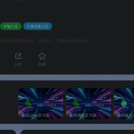
有核心功能免费使用。
# 输入法
# 微信输入法
分享给更多需要的人。你的支持，是我们创作的动力。
理。
分享
收藏
.15（Catalina）及以上
版本。
微信Linux官方版
微信鸿蒙官方版
微信输入
入内容仅本地储存
。
复制粘贴等需联网的功能
。