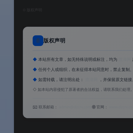
软件功能
©
版权声明
⚙️ 软件功能
📄
版权声明
软件特色
◆
本站所有文章，如无特殊说明或标注，均为
渡漳网
✨ 软件特色
◆
任何个人或组织，在未征得本站同意时，禁止复制
软件亮点
◆
如需转载，请注明出处：
渡漳网
，并保留原文链接
◇
如本站内容侵犯了原著者的合法权益，请联系我们处理
🌟 软件亮点
📧
🌐
联系邮箱：
admin@dzcrv.com
官网：
www.dzcrv.c
版本说明
💰 版本说明