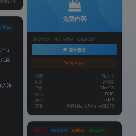
有限公司
免费内容
私信
技术支持
安装调试
服务透明
3年6
登录查看
副总裁
官方地址
类型
输入法
语言
多语言
信输入法
平台
MacOS
格式
DMG
大小
5.5MB
开发
腾讯科技（深圳）有限公司
未分类
网络软件
AI教程
系统软件