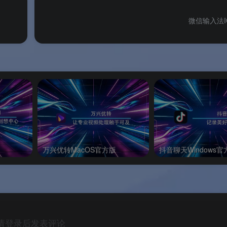
微信输入法I
任何功能限制。
万兴优转MacOS官方版
抖音聊天Windows官
 版本？
请登录后发表评论