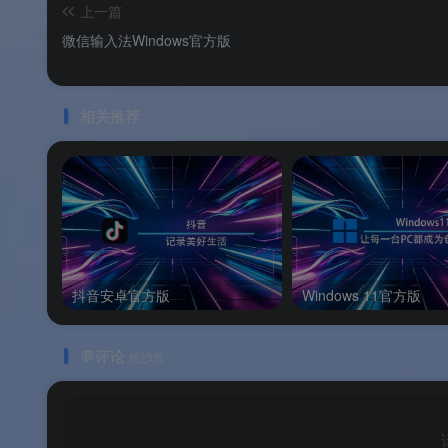
上一篇
操作步骤
微信输入法Windows官方版
📋
操作步骤
相关推荐
常见问题
Q1：微信输入法 macOS 版是免费软件吗？
A：
是的。
微信输入法所有核心功能永久免费，无
抖音安卓官方版
Windows 11官方版
💬评论
抢沙发
Q2：微信输入法 macOS 版支持哪些 macOS
Q3：微信输入法如何保护我的隐私？