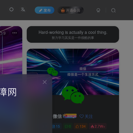
发布
开通会员
Hard-working is actually a cool thing.
9
努力学习其实是一件很酷的事
微信
关注
2
15
0
134
2.7W+