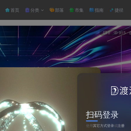
首页
分类
部落
市集
指南
捷径
0
915
扫码登录
使用
其它方式登录
或
注册