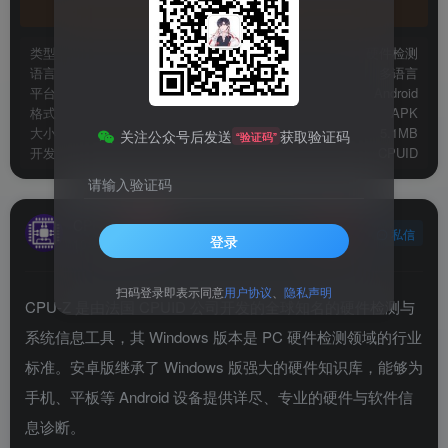
官方地址
类型
硬件检测
语言
多语言
平台
Android
格式
APK
大小
5.1MB
关注公众号后发送
获取验证码
“验证码”
开发
CPUID
请输入验证码
CPU-Z
关注
私信
登录
10年前发布
扫码登录即表示同意
用户协议
、
隐私声明
CPU-Z 是由法国 CPUID 公司开发的全球知名的硬件检测与
系统信息工具，其 Windows 版本是 PC 硬件检测领域的行业
标准。安卓版继承了 Windows 版强大的硬件知识库，能够为
手机、平板等 Android 设备提供详尽、专业的硬件与软件信
息诊断。