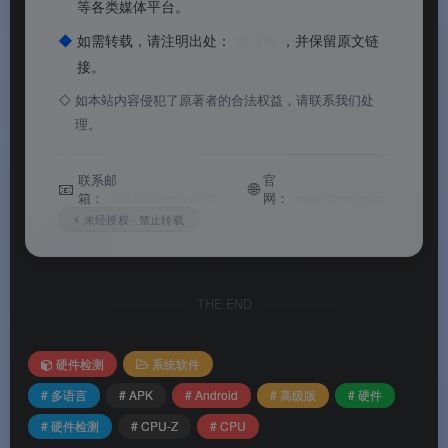
等各类媒体平台。
业标准
◆
如需转载，请注明出处：
渡漳网
，并保留原文链
✅
全面的硬件信息读取
：SoC/CPU/GPU/内存/电
接。
池/传感器全覆盖
◇
如本站内容侵犯了原著者的合法权益，请联系我们处
理。
✅
实时频率监控
：CPU 各核心实时时钟频率测量
✅
极致轻量高效
：APK 仅约 5 MB，启动迅速，资
联系邮
官
📧
🌐
箱：
admin@dzcrv.com
网：
www.dzcrv.com
源占用低
⚡ 未经授权 · 禁止转载
✅
高级版纯净无广告
：移除所有广告干扰，解锁全
部高级功能
THE END
软件功能
硬件检测
系统软件
# 多语言
# APK
# Android
# 高级版
# 硬件
⚙️ 软件功能
# 硬件检测
# CPU-Z
# CPU