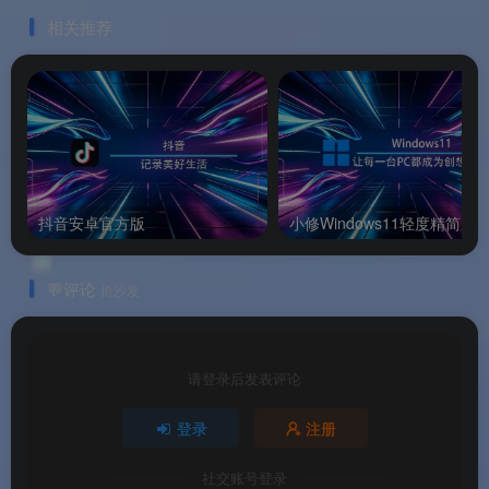
中，验证后可在浏览器中查看验证 URL
。支持输
相关推荐
入邮箱接收验证链接作为提醒
。
🐛
调试与Bug报告
：如遇异常关闭，设置界面将在
下次运行时出现
。可通过应用菜单选择“发送调试信
息”通过电子邮件发送报告
。
抖音安卓官方版
小修Windows11轻度精简版
软件特色
💬评论
抢沙发
✨ 软件特色
请登录后发表评论
🟢
极致轻量高效
：APK 仅约 5 MB，启动迅速，不
占用系统资源
登录
注册
💚
全面的硬件诊断能力
：从 SoC 到传感器，深度
社交账号登录