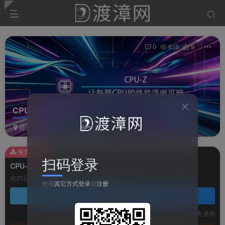
0
815
9
CPU-Z安卓高级版
首页
软件
系统软件
正文
免费资源
扫码登录
CPU-Z安卓高级版
此内容为免费资源，请登录后查看
使用
其它方式登录
或
注册
登录查看
技术支持
安装调试
服务透明