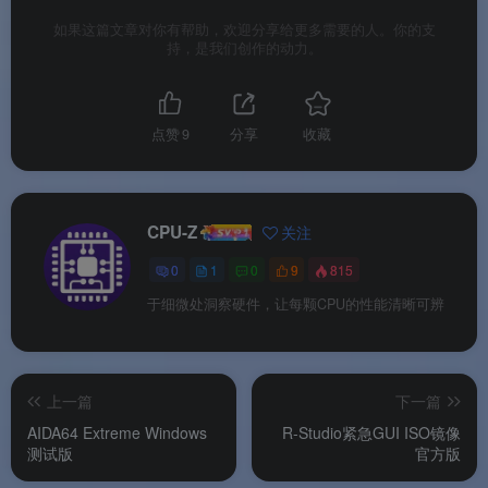
如果这篇文章对你有帮助，欢迎分享给更多需要的人。你的支
🔍
SoC 与 CPU 深度检测
：显示 SoC 名称、架
持，是我们创作的动力。
构、核心数、每个核心的实时时钟频率
。支持的
CPU 种类相当全面，能够准确检测出制造厂及处理
器名称、核心构造及封装技术等信息。
点赞
9
分享
收藏
🎮
GPU 与图形信息
：显示 GPU 详细参数和相关
信息。
CPU-Z
关注
💾
系统信息
：显示设备品牌和型号、屏幕分辨
0
1
0
9
815
率、RAM 容量、存储空间等
。
于细微处洞察硬件，让每颗CPU的性能清晰可辨
🔋
电池信息监控
：显示电池电量水平、状态、温
度、容量等
。
上一篇
下一篇
📡
传感器数据轮询
：显示加速度计、陀螺仪等传
AIDA64 Extreme Windows
R-Studio紧急GUI ISO镜像
感器的实时数据
。
测试版
官方版
📋
在线验证
：将设备的硬件规格存储在数据库