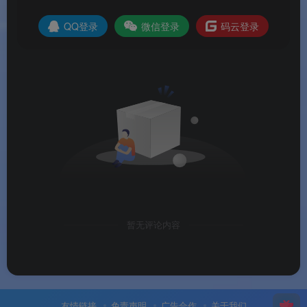
读取所有关键信息
QQ登录
微信登录
码云登录
🔧
高级版纯净无广告
：移除广告权限、广告链接
和广告布局，无活跃跟踪器，支持离线模式
📦
多架构全面支持
：支持 arm64-v8a, armeabi-
v7a, x86, x86_64 四种架构
🔄
持续迭代更新
：2026 年 6 月已更新至 1.57 版
本，支持最新处理器
软件亮点
暂无评论内容
🌟 软件亮点
🏆
硬件检测领域的金字招牌
：Windows 版行业标
友情链接
免责声明
广告合作
关于我们