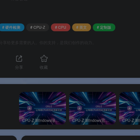
通道模式、DRAM 频率、时序参数
。SPD 页面可读取每根内存
# 硬件检测
# CPU-Z
# CPU
# 英文
# 定制版
大小、驱动版本、图形接口信息
。
分享给更多需要的人。你的支持，是我们创作的动力。
能测试
。“File → Save Report”可导出完整硬件报告。
分享
收藏
计风格，与 MSI 游戏硬件完美搭配
CPU-Z Windows绿色版
CPU-Z Windows官方版
同的检测能力，无任何功能删减
需 MSI 主板