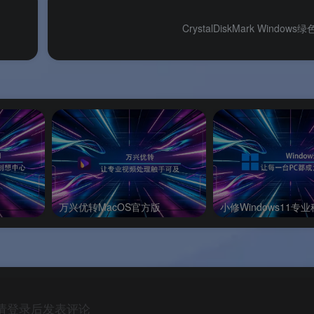
页面获取，确保版本安全可靠
CrystalDiskMark Windo
 AMD 和 Intel 处理器
微星联合推出，龙盾信仰加持
万兴优转MacOS官方版
小修Windows11专
与 MSI 游戏主板完美呼应
主题的同时，不损失任何检测能力
体验 MSI 信仰界面
请登录后发表评论