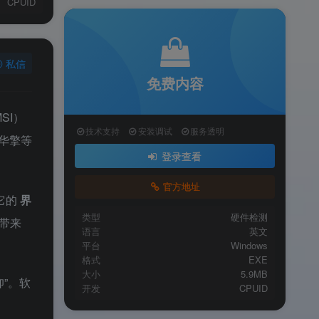
CPUID
私信
免费内容
SI）
技术支持
安装调试
服务透明
、华擎等
登录查看
官方地址
它的
界
类型
硬件检测
家带来
语言
英文
平台
Windows
格式
EXE
大小
5.9MB
”。软
开发
CPUID