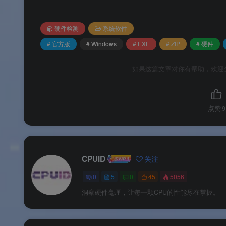
💾
内存与 SPD 检测
：显示内存类型、容量、
硬件检测
系统软件
模块大小、最大带宽、部件号和序列号
。
# 官方版
# Windows
# EXE
# ZIP
# 硬件
🎮
显卡信息识别
：显示 GPU 型号、显存
如果这篇文章对你有帮助，欢迎
📊
基准测试
：支持单线程和多线程 CPU 性
点赞
9
软件特色
✨ 软件特色
CPUID
关注
0
5
0
45
5056
🟢
MSI 龙盾信仰主题
：界面采用微星标志性设
洞察硬件毫厘，让每一颗CPU的性能尽在掌握。
💚
功能零损失
：与标准版 CPU-Z 完全相
🔧
不限主板品牌
：任何品牌的电脑均可使用，无