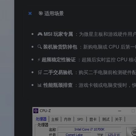
🎯
适用场景
🎮
MSI 玩家专属
：为微星主板和游戏硬件用户
🔍
装机验货防掉包
：新购电脑或 CPU 后
⚡
超频稳定性验证
：超频后实时监控 CPU 
🛒
二手交易验机
：购买二手电脑前检测硬件
📊
性能瓶颈排查
：游戏卡顿或电脑变慢时，