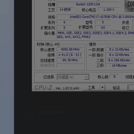
📊
核心价值
✅
MSI 龙盾主题皮肤
：微星标志性设计风格，与