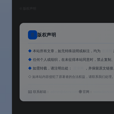
©
版权声明
✅
功能与标准版完全一致
：CPU/主板/内存/
✅
适用所有主板
：无需 MSI 主板即可使用
✅
MSI 官方渠道安全下载
：从微星官网获取
📄
版权声明
✅
完全免费
：Freeware 授权，无任何功能限
◆
本站所有文章，如无特殊说明或标注，均为
渡漳网
◆
任何个人或组织，在未征得本站同意时，禁止复制
软件功能
◆
如需转载，请注明出处：
渡漳网
，并保留原文链接
◇
如本站内容侵犯了原著者的合法权益，请联系我们处理
⚙️ 软件功能
📧
🌐
联系邮箱：
admin@dzcrv.com
官网：
www.dzcrv.c
🔍
CPU 处理器深度检测
：显示处理器名称、
小（L1/L2/L3）、工作电压等
。
📱
主板信息读取
：显示主板制造商、型号、芯