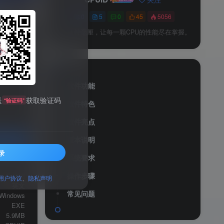
0
5
0
45
5056
洞察硬件毫厘，让每一颗CPU的性能尽在掌握。
软件功能
送
获取验证码
“验证码”
软件特色
软件亮点
版本说明
录
系统要求
服务透明
硬件检测
操作步骤
用户协议
、
隐私声明
英文
常见问题
Windows
EXE
5.9MB