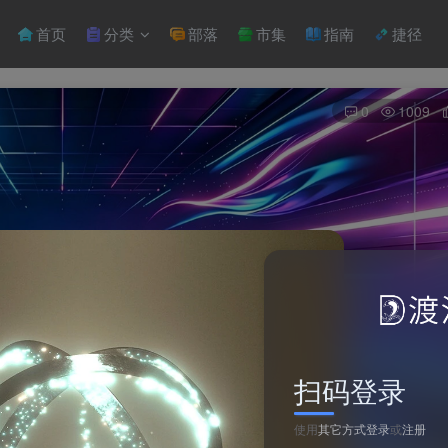
首页
分类
部落
市集
指南
捷径
0
1009
扫码登录
使用
其它方式登录
或
注册