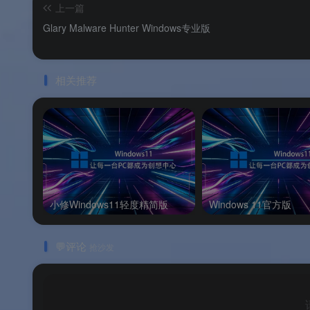
上一篇
📦
MSI 官方渠道安全下载
：从微星官网支持
Glary Malware Hunter Windows专业版
🔄
持续迭代更新
：与标准版保持同步更新，支持最新
相关推荐
软件亮点
🌟 软件亮点
🏆
MSI 玩家的首选检测工具
：CPU-Z 与
小修Windows11轻度精简版
Windows 11官方版
🎨
MSI 龙盾主题皮肤
：界面设计充满电竞风格，
💬评论
抢沙发
💎
功能与标准版完全一致
：在享受 MSI 
🎯
适用所有电脑
：不限主板品牌，任何电脑都能