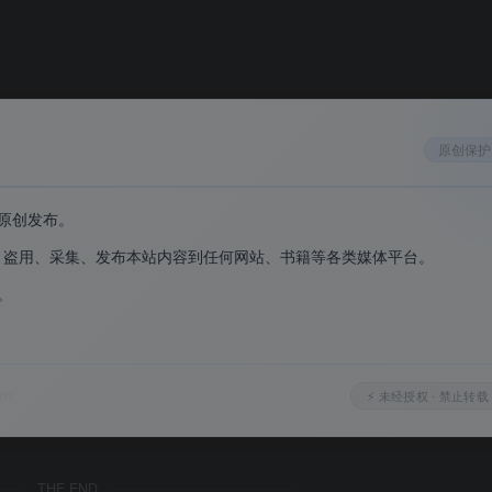
显卡/SPD 全硬件精准检测
，任何品牌电脑都能运行
，确保版本安全可靠
原创保护
制
原创发布。
、盗用、采集、发布本站内容到任何网站、书籍等各类媒体平台。
。
。
om
⚡ 未经授权 · 禁止转载
代号、工艺制程、核心速度（实时频率）、核心数、线程数、缓
片组（北桥/南桥）、BIOS 品牌、版本和日期
。
THE END