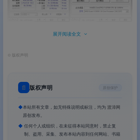
CPU-Z
展开阅读全文
📊
核心价值
©
版权声明
✅
全球使用人数最多的检测工具
：CPU 检测领域
的行业标准
✅
5MB 极致轻量
：体积小巧，启动速度极快
📄
版权声明
原创保护
✅
全硬件精准检测
：CPU/主板/内存/显卡/SPD 信
◆
本站所有文章，如无特殊说明或标注，均为
渡漳网
息全覆盖
原创发布。
✅
超广系统兼容性
：从 Windows 95 到 Windows
◆
任何个人或组织，在未征得本站同意时，禁止复
11 全系列支持
制、盗用、采集、发布本站内容到任何网站、书籍