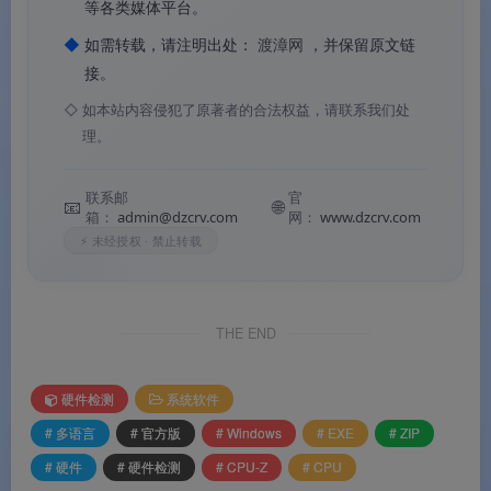
✅
等各类媒体平台。
信息读取精准可靠
：直接调用 CPU 内部检测指
令，数据非常可靠
◆
如需转载，请注明出处：
渡漳网
，并保留原文链
接。
✅
永久免费
：完全免费，支持个人和企业使用
◇
如本站内容侵犯了原著者的合法权益，请联系我们处
理。
软件功能
联系邮
官
📧
🌐
箱：
admin@dzcrv.com
网：
www.dzcrv.com
⚙️ 软件功能
⚡ 未经授权 · 禁止转载
🔍
CPU 处理器深度检测
：显示处理器名称和编
THE END
号、代号（Codename）、制程工艺、封装形式、
核心电压、内外频和倍频、支持的指令集、各级缓
硬件检测
系统软件
存信息。
# 多语言
# 官方版
# Windows
# EXE
# ZIP
📱
主板信息读取
：显示主板厂商、型号和版本、
# 硬件
# 硬件检测
# CPU-Z
# CPU
BIOS 型号和日期、芯片组（北桥和南桥）信息。