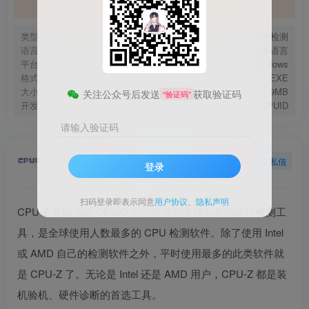
官方地址
类型
硬件检测
语言
多语言
平台
Windows
格式
EXE
大小
5.9MB
关注公众号后发送
获取验证码
“验证码”
开发
CPUID
请输入验证码
CPUID
关注
私信
登录
10年前发布
扫码登录即表示同意
用户协议
、
隐私声明
CPU-Z 是由法国 CPUID 公司开发的全球知名的硬件检测工
具，是全球使用人数最多的 CPU 检测软件。除了使用 Intel
或 AMD 自己的检测软件之外，平时使用最多的此类软件就
是 CPU-Z 了。无论是 Intel 还是 AMD 用户，CPU-Z 都是装
机验机、硬件诊断的首选工具。