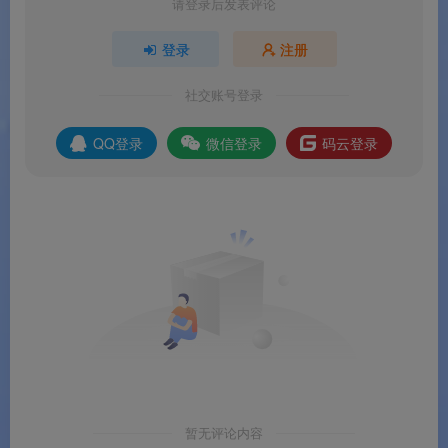
请登录后发表评论
🌟 软件亮点
登录
注册
🏆
全球使用人数最多的 CPU 检测工具
：硬件检测
社交账号登录
领域的行业标准
QQ登录
微信登录
码云登录
🚀
5MB 超轻量 + 秒级启动
：体积极小，启动极
快，无需等待
💎
二十余年经典传承
：从 Windows 95 时代至今，
一代人的硬件检测记忆
🎯
全硬件一网打尽
：CPU/主板/内存/显卡/SPD 全
覆盖
💰
永久免费
：完全免费，无任何功能限制
暂无评论内容
版本说明