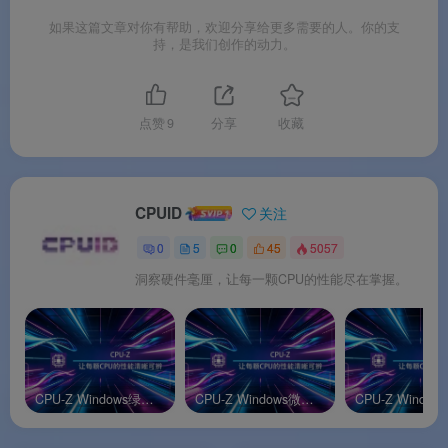
如果这篇文章对你有帮助，欢迎分享给更多需要的人。你的支
💾
内存与 SPD 检测
：显示内存频率和时序参数。
持，是我们创作的动力。
SPD（串行存在检测）页面可读取每根内存条的厂
商、序列号、时序表等详细信息。
点赞
9
分享
收藏
🎮
显卡信息识别
：显示显卡型号、显存大小、图
形接口等基本信息。
📊
基准测试与报告导出
：支持简单的 CPU 性能基
CPUID
关注
准测试（单核/多核）。通过“File → Save Report”
0
5
0
45
5057
可导出 HTML/XML/TXT 格式的完整硬件报告。
洞察硬件毫厘，让每一颗CPU的性能尽在掌握。
软件特色
✨ 软件特色
CPU-Z Windows绿色版
CPU-Z Windows微星游戏定制版