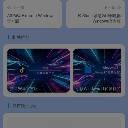
🟢
极致轻量，5MB 级专业工具
：安装包不到 5
上一篇
下一篇
MB，运行几乎不占资源
AIDA64 Extreme Windows
R-Studio紧急GUI创建器
官方版
Windows官方版
💚
超广系统兼容性
：从 Windows 95 到 Windows
11，跨越二十余年操作系统
相关推荐
🔧
信息读取精准可靠
：直接调用 CPU 内部检测指
令，数据非常可靠
📦
绿色便携版可选
：官方提供 ZIP 便携包，解压
即用，不写注册表
🔄
持续迭代更新
：2026 年 6 月已更新至 2.20.2 版
抖音安卓官方版
小修Windows11轻度精简版
本
💬评论
抢沙发
软件亮点