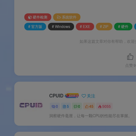
💾
内存与 SPD 检测
：显示内存类型、容量、
模块大小、最大带宽、部件号和序列号
。
硬件检测
系统软件
🎮
显卡信息识别
：显示 GPU 型号、显存
# 官方版
# Windows
# EXE
# ZIP
# 硬件
📊
基准测试
：支持单线程和多线程 CPU 性
如果这篇文章对你有帮助，欢迎
软件特色
点赞
9
✨ 软件特色
CPUID
关注
🟢
ROG 黑红信仰主题
：界面采用 ROG 经典
0
5
0
45
5055
💚
功能零损失
：与标准版 CPU-Z 完全相
洞察硬件毫厘，让每一颗CPU的性能尽在掌握。
🔧
不限主板品牌
：任何品牌的电脑均可使用，无