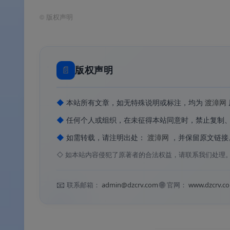
✅
功能与标准版完全一致
：CPU/主板/内存/
©
版权声明
✅
适用所有主板
：无需 ROG 主板即可使用
✅
免费 + 绿色便携
：完全免费，提供绿色版
✅
持续更新支持
：2026 年 5 月已更新至 2.20
📄
版权声明
◆
本站所有文章，如无特殊说明或标注，均为
渡漳网
软件功能
◆
任何个人或组织，在未征得本站同意时，禁止复制
◆
如需转载，请注明出处：
渡漳网
，并保留原文链接
⚙️ 软件功能
◇
如本站内容侵犯了原著者的合法权益，请联系我们处理
🔍
CPU 处理器深度检测
：显示处理器名称、
📧
🌐
联系邮箱：
admin@dzcrv.com
官网：
www.dzcrv.c
小（L1/L2/L3）、工作电压等
。
📱
主板信息读取
：显示主板制造商、型号、芯