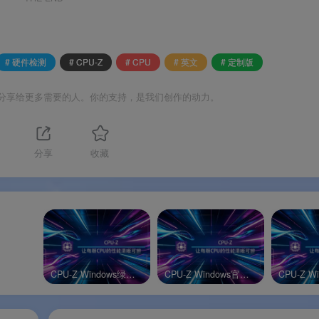
通道模式、DRAM 频率、时序参数
。SPD 页面可读取每根内存
大小、驱动版本、图形接口信息
。
# 硬件检测
# CPU-Z
# CPU
# 英文
# 定制版
能测试
。“File → Save Report”可导出完整硬件报告。
分享给更多需要的人。你的支持，是我们创作的动力。
分享
收藏
黑红配色，CPU 商标位置替换为“败家之眼”标志
同的检测能力，无任何功能删减
CPU-Z Windows绿色版
CPU-Z Windows官方版
需 ROG 主板