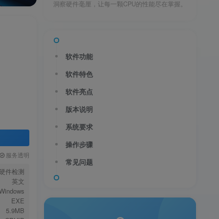
洞察硬件毫厘，让每一颗CPU的性能尽在掌握。
软件功能
软件特色
软件亮点
送
获取验证码
“验证码”
版本说明
系统要求
验证码
操作步骤
服务透明
录
常见问题
硬件检测
英文
用户协议
、
隐私声明
Windows
EXE
5.9MB