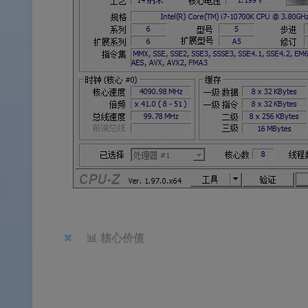
📊
核心价值
✅
ROG 信仰皮肤加持
：黑红配色 + ROG“