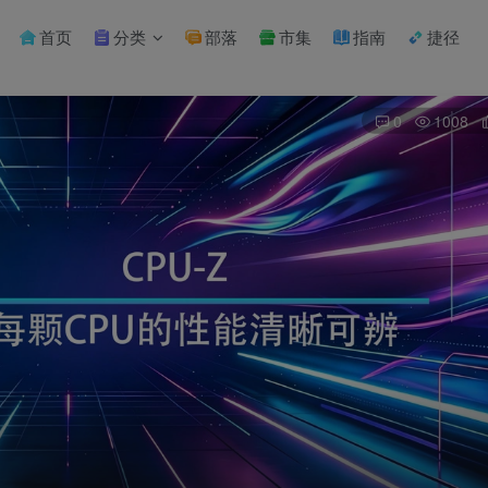
首页
分类
部落
市集
指南
捷径
0
1008
扫码登录
使用
其它方式登录
或
注册