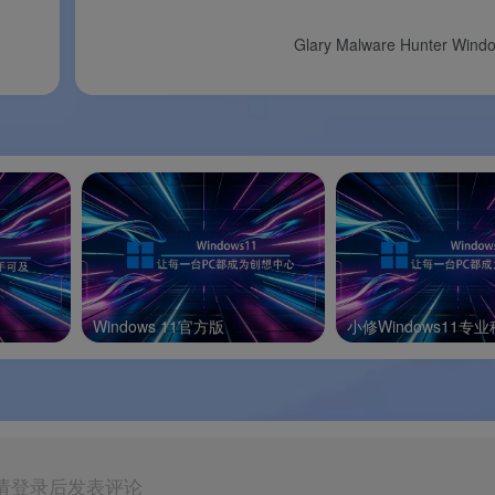
即用，不写注册表
Glary Malware Hunter Wi
.1 版本，支持最新 AMD Ryzen 和 Intel 处理器
 与华硕 ROG 联合推出，品牌信仰加持
Windows 11官方版
小修Windows11专
与电竞风格，视觉效果拉满
主题的同时，不损失任何检测能力
体验 ROG 信仰界面
制
请登录后发表评论