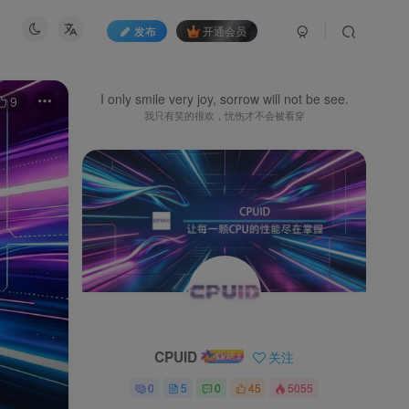
发布
开通会员
I only smile very joy, sorrow will not be see.
9
我只有笑的很欢，忧伤才不会被看穿
CPUID
关注
0
5
0
45
5055