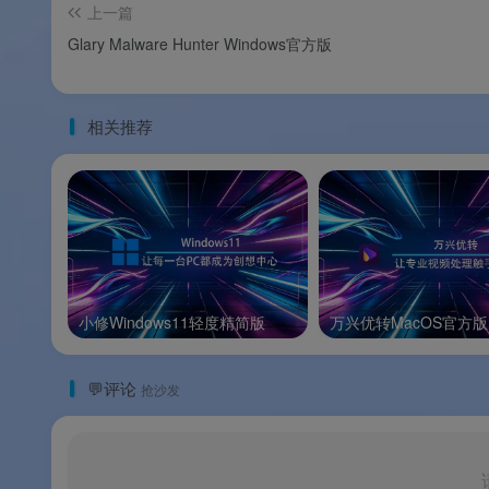
📦
绿色便携版可选
：官方提供绿色版，解压
上一篇
Glary Malware Hunter Windows官方版
🔄
持续迭代更新
：2026 年 5 月已更新至 2.20
相关推荐
软件亮点
🌟 软件亮点
🏆
ROG 信仰玩家的首选检测工具
：CPU-Z
小修Windows11轻度精简版
万兴优转MacOS官方版
🎨
黑红 ROG 主题皮肤
：界面设计充满科技感
💎
功能与标准版完全一致
：在享受 ROG 
💬评论
抢沙发
🎯
适用所有电脑
：不限主板品牌，任何电脑都能
💰
永久免费
：完全免费使用，无任何功能限