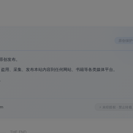
显卡/SPD 全硬件精准检测
，任何品牌电脑都能运行
解压即用
.1 版本
原创保护
原创发布。
、盗用、采集、发布本站内容到任何网站、书籍等各类媒体平台。
。
。
代号、工艺制程、核心速度（实时频率）、核心数、线程数、缓
om
⚡ 未经授权 · 禁止转载
片组（北桥/南桥）、BIOS 品牌、版本和日期
。
THE END