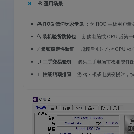
🎯
适用场景
🎮
ROG 信仰玩家专属
：为 ROG 主板用户
🔍
装机验货防掉包
：新购电脑或 CPU 后
⚡
超频稳定性验证
：超频后实时监控 CPU 
🛒
二手交易验机
：购买二手电脑前检测硬件
📊
性能瓶颈排查
：游戏卡顿或电脑变慢时，