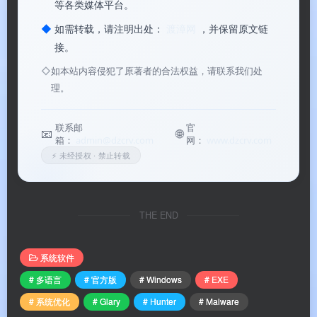
等各类媒体平台。
扫描速度
◆
如需转载，请注明出处：
渡漳网
，并保留原文链
✅
接。
三种扫描模式
：快速扫描、完整扫描、自定义扫
描，满足不同需求
◇
如本站内容侵犯了原著者的合法权益，请联系我们处
理。
✅
系统优化二合一
：除杀毒外，内置磁盘清理与系
统加速工具
联系邮
官
📧
🌐
箱：
admin@dzcrv.com
网：
www.dzcrv.com
✅
自动更新
：恶意软件数据库实时更新，始终抵御
⚡ 未经授权 · 禁止转载
最新威胁
✅
USB 随身碟防护
：强化可携式装置安全性，避
THE END
免潜在入侵风险
✅
直观易用
：界面简洁、操作简单，新手也能轻松
系统软件
上手
# 多语言
# 官方版
# Windows
# EXE
✅
进程保护
：一旦发现恶意进程，立即采取措施保
# 系统优化
# Glary
# Hunter
# Malware
护电脑