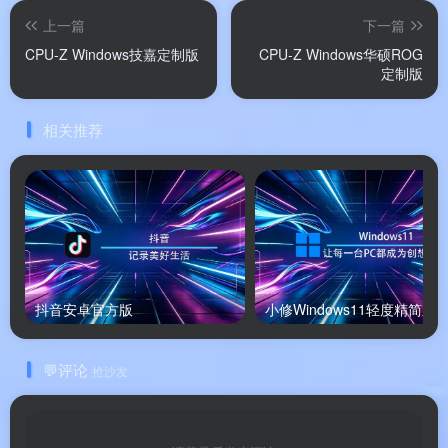
上一篇
下一篇
💰 版本说明
CPU-Z Windows技嘉定制版
CPU-Z Windows华硕ROG
定制版
Glary Malware Hunter 提供
免费版
和
Pro 专业版
两个
版本
。
相关推荐
💡
免费版
：
提供恶意软件扫描（快速/完整/自定
义）、磁盘清理、系统加速等核心功能
使用限制：部分高级功能（如主动保
护、计划扫描）仅限 Pro 版
抖音安卓官方版
小修Windows11轻度精简版
💬评论
抢沙发
📌
品牌支持
：以上信息由
渡漳软件网
提供整