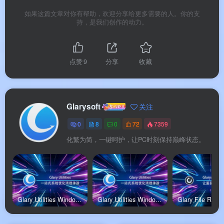
如果这篇文章对你有帮助，欢迎分享给更多需要的人。你的支
持，是我们创作的动力。
软件功能
点赞
9
分享
收藏
⚙️ 软件功能
软件特色
Glarysoft
关注
0
8
0
72
7359
✨ 软件特色
化繁为简，一键呵护，让PC时刻保持巅峰状态。
软件亮点
🌟 软件亮点
Glary Utilities Windows专业版
Glary Utilities Windows便携版
版本说明