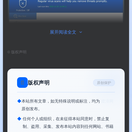
展开阅读全文
©
版权声明
Glary Malware Hunter
📄
版权声明
原创保护
📊
核心价值
◆
本站所有文章，如无特殊说明或标注，均为
渡漳网
原创发布。
✅
双引擎驱动
：云扫描模块 + Avira（小红伞）扫
◆
任何个人或组织，在未征得本站同意时，禁止复
描模块，检测更全面
制、盗用、采集、发布本站内容到任何网站、书籍
✅
超高速扫描
：Hyper Scan 技术让您享受更快的