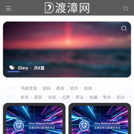
Glary
共8篇
分类
书籍资源
源码
教程
软件
游戏
排序
发布
更新
浏览
点赞
评论
收藏
售价
积分