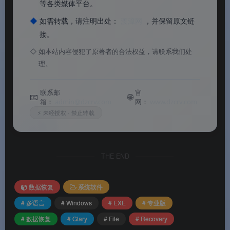
等各类媒体平台。
📊
核心价值
◆
如需转载，请注明出处：
渡漳网
，并保留原文链
接。
✅
无限制恢复
：专业版彻底取消恢复文件数量限
◇
如本站内容侵犯了原著者的合法权益，请联系我们处
理。
制，可无限恢复所有丢失文件
✅
格式化/损坏文件恢复
：支持恢复格式化、损坏
联系邮
官
📧
🌐
箱：
admin@dzcrv.com
网：
www.dzcrv.com
或因病毒损坏的文件和數據
⚡ 未经授权 · 禁止转载
✅
两步操作，极简恢复
：扫描 → 恢复，任何人都
能轻松上手
THE END
✅
多设备支持
：支持 HDD、SSD、USB 闪存盘、
存储卡、数码相机等多种设备
数据恢复
系统软件
✅
多文件系统兼容
：支持 FAT、NTFS、
# 多语言
# Windows
# EXE
# 专业版
NTFS+EFS 等主流文件系统
# 数据恢复
# Glary
# File
# Recovery