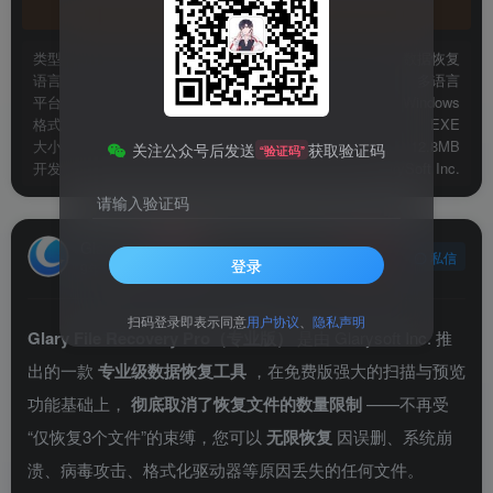
官方地址
类型
数据恢复
语言
多语言
平台
Windows
格式
EXE
大小
12.8MB
关注公众号后发送
获取验证码
“验证码”
开发
GlarySoft Inc.
请输入验证码
Glarysoft
关注
私信
登录
9年前发布
扫码登录即表示同意
用户协议
、
隐私声明
Glary File Recovery Pro（专业版）
是由 Glarysoft Inc. 推
出的一款
专业级数据恢复工具
，在免费版强大的扫描与预览
功能基础上，
彻底取消了恢复文件的数量限制
——不再受
“仅恢复3个文件”的束缚，您可以
无限恢复
因误删、系统崩
溃、病毒攻击、格式化驱动器等原因丢失的任何文件
。