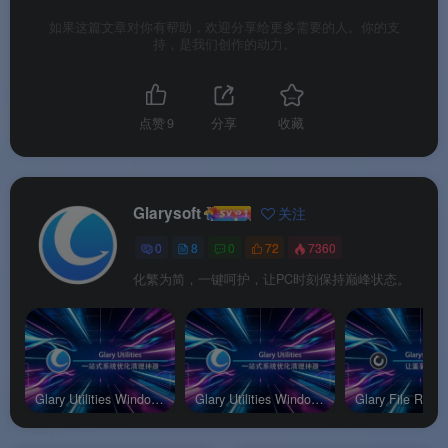
✅
预览功能
：恢复前可预览文件内容，确保恢复的
如果这篇文章对你有帮助，欢迎分享给更多需要的人。你的支
是正确文件
持，是我们创作的动力。
✅
压缩/加密文件恢复
：支持恢复 NTFS 上压缩、
碎片化或用户加密的文件
点赞
9
分享
收藏
✅
在线技术支持
：专业版用户享受即时在线技术支
持服务
Glarysoft
✅
一次性付费，永久使用
：无需续订订阅费用
关注
0
8
0
72
7360
化繁为简，一键呵护，让PC时刻保持巅峰状态。
软件功能
⚙️ 软件功能
Glary Utilities Windows专业版
Glary Utilities Windows便携版
软件特色