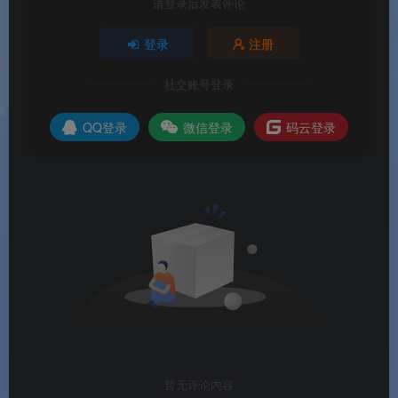
请登录后发表评论
恢复文件数量
❌ 限3个，最大
✅ 无限制
2GB
登录
注册
格式化/损坏文件
❌ 不支持
✅ 支持
恢复
社交账号登录
在线技术支持
❌ 不支持
✅ 支持
QQ登录
微信登录
码云登录
💡
定价参考
：
周授权
：
$19.95/周
年授权
：
$49.95/年
终身授权
：
$99.95
（一次性付费，永久
使用）
欧元区参考价：
€90.49
（终身授权）
暂无评论内容