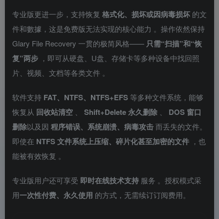
专业版更进一步，支持恢复
格式化、损坏或因病毒损坏
的文
件和數據，这是免费版无法实现的核心能力
。操作依然保持
Glary File Recovery 一贯的极简风格——
只需“扫描”和“恢
复”两步
，即可从硬盘、U盘、存储卡等多种设备中找回照
片、视频、文档等各类文件
。
软件支持
FAT、NTFS、NTFS+EFS
等多种文件系统，能够
恢复从
回收站清空
、
Shift+Delete 永久删除
、
DOS 窗口
删除
以及因
程序错误、系统崩溃、病毒攻击
而丢失的文件。
即使在
NTFS 文件系统上压缩、碎片化甚至加密的文件
，也
能被有效恢复
。
专业版用户还可享受
即时在线技术支持
服务
。授权模式采
用
一次性付费、永久使用
的方式，无需续订订阅费用。