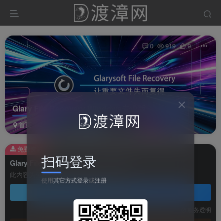
0
919
9
Glary File Recovery Windows专业版
首页
软件
系统软件
正文
免费资源
扫码登录
Glary File Recovery Windows专业版
此内容为免费资源，请登录后查看
使用
其它方式登录
或
注册
登录查看
技术支持
安装调试
服务透明