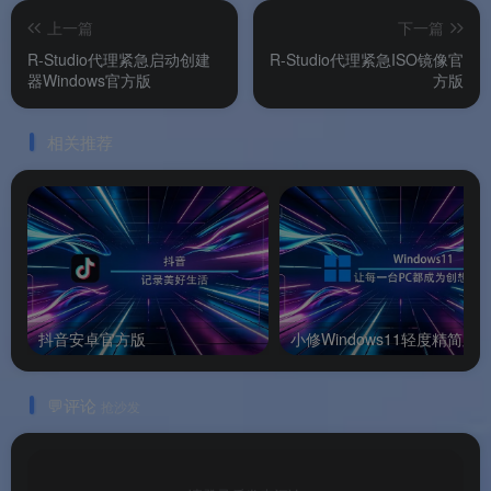
✨ 软件特色
上一篇
下一篇
R-Studio代理紧急启动创建
R-Studio代理紧急ISO镜像官
软件亮点
器Windows官方版
方版
🌟 软件亮点
相关推荐
版本说明
💰 版本说明
Glary File Recovery Pro 为
付费专业版
，采用
一次性付
抖音安卓官方版
小修Windows11轻度精简版
费、永久使用
的授权模式。
💬评论
抢沙发
功能
免费版
专业版
扫描与预览
✅ 支持
✅ 支持