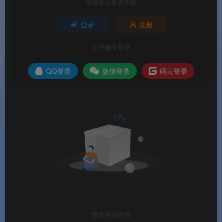
请登录后发表评论
登录
注册
系统要求
社交账号登录
🖥️
系统要求
QQ登录
微信登录
码云登录
操作步骤
📋 操作步骤
1️⃣
访问渡漳软件网
，点击下载链接前往小修系统
官网。
2️⃣
下载镜像
：选择适合的网盘链接下载 ISO 或
ESD 镜像文件（约 1.65G）。
暂无评论内容
3️⃣
制作启动盘
：使用 Rufus、Ventoy 等工具将镜