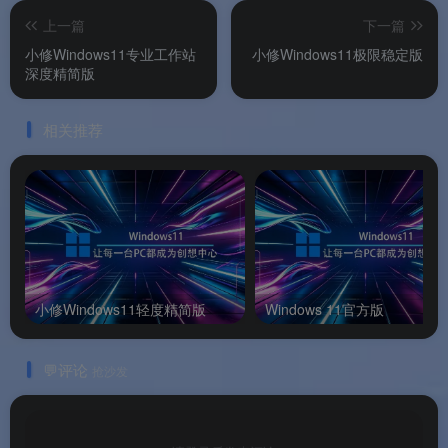
🚀
1.65G 超小镜像
：展开后仅 5.72G，系统盘占用
上一篇
下一篇
大幅降低
，为 SSD 小容量的老电脑腾出宝贵空
小修Windows11专业工作站
小修Windows11极限稳定版
深度精简版
间。
💎
功能完整不妥协
：与深度版不同，轻度版完整
相关推荐
保留了虚拟化、Linux 子系统等高级功能，满足开
发者和进阶用户需求。
🎯
纯净无捆绑
：不含任何第三方推广软件和广告
插件
，安装即用，省心省力。
💸
免费学习测试
：仅供个人学习测试使用
，零成
小修Windows11轻度精简版
Windows 11官方版
本体验 Win11 专业版的精简优化魅力。
💬评论
抢沙发
📌
品牌支持
：以上信息由
渡漳软件网
提供整
理。