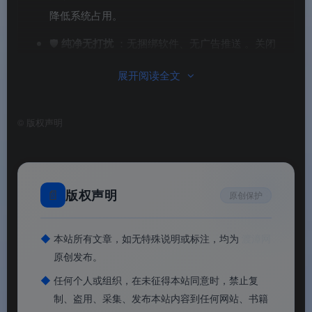
降低系统占用。
🛡️
纯净无打扰
：无捆绑软件、无广告推送
。关闭
Windows 更新（不包括驱动更新），告别频繁的系
展开阅读全文
统更新弹窗
。
🎮
游戏娱乐优化
：集成 VC++ 常用运行库和
©
版权声明
DirectX 游戏运行库
。新增 GameX V2 电源计划，
优化游戏性能和响应速度
。
📡
核心功能完整保留
：保留共享、计算器、打
📄
版权声明
原创保护
印、空间音效、WMP、截图、Net3.5-4.8、光学、
搜索、指纹、剪贴板、IE、ODBC、简体输入法、
◆
本站所有文章，如无特殊说明或标注，均为
渡漳网
蓝牙、WiFi、BitLocker、远程桌面、设备锁定、触
原创发布。
摸、虚拟平台、平板、VP9、HEVC、Hyper-V、IIS
◆
任何个人或组织，在未征得本站同意时，禁止复
等全部日常与开发功能
。
制、盗用、采集、发布本站内容到任何网站、书籍