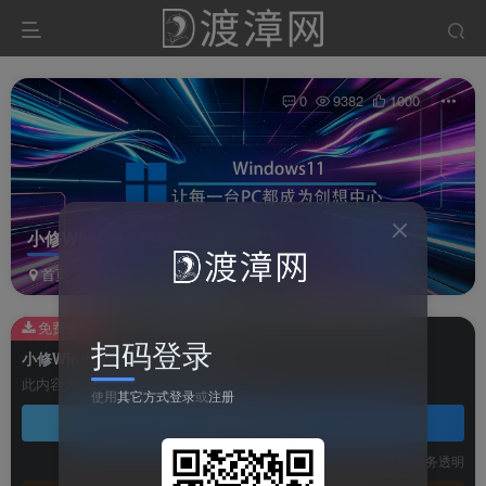
0
9382
1000
小修Windows11专业轻度精简版
首页
软件
系统软件
正文
免费资源
扫码登录
小修Windows11专业轻度精简版
此内容为免费资源，请登录后查看
使用
其它方式登录
或
注册
登录查看
技术支持
安装调试
服务透明