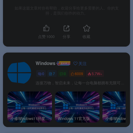
支持 BIOS 和 UEFI 双启动模式，让老爷机也能体
如果这篇文章对你有帮助，欢迎分享给更多需要的人。你的支
持，是我们创作的动力。
验 Win11。
🎯
深度定制优化
：默认新右键菜单界面，可一键
恢复经典右键菜单
。桌面集成便捷小工具
。
点赞
1000
分享
收藏
💻
稳定可靠
：小修的系统相对比较稳定，系统占
用极小，适合轻度办公和日常使用
。
Windows
关注
0
7
0
6009
5.7W+
软件亮点
连接万物，智启未来，让每一台电脑都拥有无限可能。
🌟 软件亮点
🏆
小修经典之作
：第三方精简系统领域的知名作
小修Windows11轻度精简版
Windows 11官方版
品，历经多个版本迭代，稳定性和口碑均有保障。