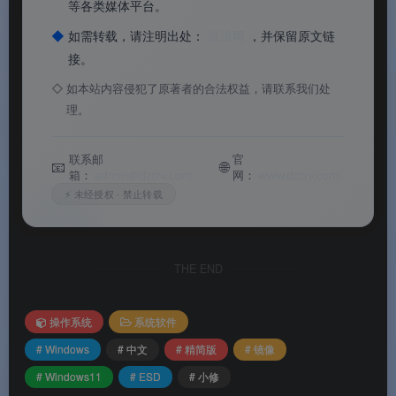
📦
双账户版本可选
：提供 Administrator（最高权
等各类媒体平台。
限，快速部署）和自建账户（标准用户，自定义名
◆
如需转载，请注明出处：
渡漳网
，并保留原文链
称）两种版本
。支持指纹登录
。
接。
◇
如本站内容侵犯了原著者的合法权益，请联系我们处
理。
软件特色
联系邮
官
📧
🌐
箱：
admin@dzcrv.com
网：
www.dzcrv.com
✨ 软件特色
⚡ 未经授权 · 禁止转载
⚖️
轻快与功能的最佳平衡
：相比深度版，轻度版保
留了虚拟机平台、Hyper-V、Linux 子系统、IIS、相
THE END
机等高级功能
。适合需要功能完整的用户
。
操作系统
系统软件
🧹
无捆绑无广告
：纯净精简，不含任何第三方推
# Windows
# 中文
# 精简版
# 镜像
广软件和广告插件，安装即用
。
# Windows11
# ESD
# 小修
🚀
老设备友好
：绕过 TPM 2.0 和安全启动限制，