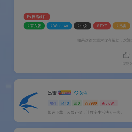
📱
全平台多端同步
：支持电脑、手机、TV、
🎬
智能片库管理
：自动生成影视海报墙，优
网络软件
# 官方版
# Windows
# 中文
# EXE
# 迅雷
🌟软件亮点
如果这篇文章对你有帮助，欢迎
🌟软件亮点
点赞
9
🏆
20年技术沉淀
：深耕下载领域20余年，核
🚀
P2SP超线程加速
：基于网格原理的多资源
迅雷
关注
💎
下载+云盘合二为一
：突破传统下载体验，
1
43
0
7980
5.6W+
🎯
非会员也能满速下载
：非会员亦可正常使
加速下载，云端存储，让数字生活快人一步。
💸
核心功能永久免费
：免费版已覆盖绝大多