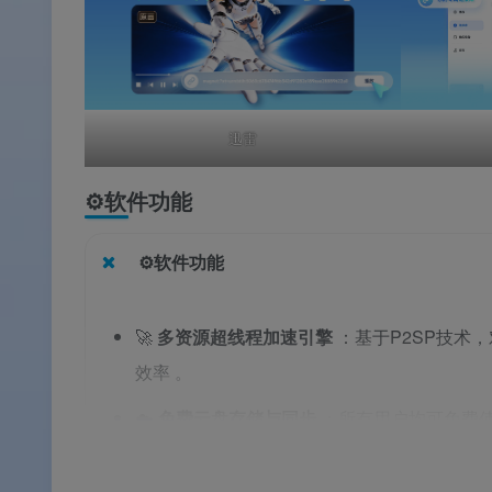
迅雷
⚙️软件功能
⚙️软件功能
🚀
多资源超线程加速引擎
：基于P2SP技术
效率
。
☁️
免费云盘存储与同步
：所有用户均可免费
问云端文件
。