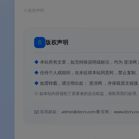
🎬
高清云播与投屏
：云盘内直接播放视频、
©
版权声明
🖥️
清爽界面与模块化设计
：迅雷12采用全新清
功能独立为一个单独模块
。
🔒
私人空间隐私保护
：一键隐藏下载任务，每
📄
版权声明
◆
本站所有文章，如无特殊说明或标注，均为
渡漳网
✨软件特色
◆
任何个人或组织，在未征得本站同意时，禁止复制
✨软件特色
◆
如需转载，请注明出处：
渡漳网
，并保留原文链接
◇
如本站内容侵犯了原著者的合法权益，请联系我们处理
✅
下载+云盘一体化
：开创性将云盘融合到下
📧
🌐
联系邮箱：
admin@dzcrv.com
官网：
www.dzcrv.c
🖥️
全新清爽界面设计
：迅雷12视觉风格全新
🔒
私人空间隐私保护
：新增一键隐藏下载任务