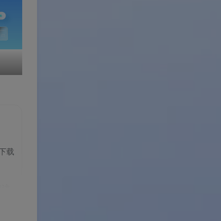
下载
脑访