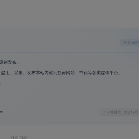
音乐和图片，支持高清画质、倍速播放和一键投屏
。
爽界面，主界面分为“下载”、“云盘”、“游戏”和“更多”四大模块，
次进入需密码验证，私人空间功能让下载和消费过程更无负担
原创保护
原创发布。
、盗用、采集、发布本站内容到任何网站、书籍等各类媒体平台。
。
。
载工具中，实现“边下边存、跨端访问”
。
om
⚡ 未经授权 · 禁止转载
升级，交互体验更轻便，低频功能折叠至“更多”模块，减少干扰
。
功能，每次进入需密码验证，全方位保护用户隐私
。
THE END