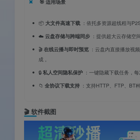
🎯
适用场景
📦
大文件高速下载
：依托多资源超线程与P2
☁️
云盘存储与跨端同步
：提供超大云存储空间
🎬
在线云播与即时预览
：云盘内直接播放视频
成
。
🔒
私人空间隐私保护
：一键隐藏下载任务，每
📁
全协议下载支持
：支持HTTP、FTP、
🎬
软件截图