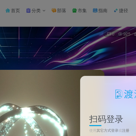
首页
分类
部落
市集
指南
捷径
0
925
扫码登录
使用
其它方式登录
或
注册