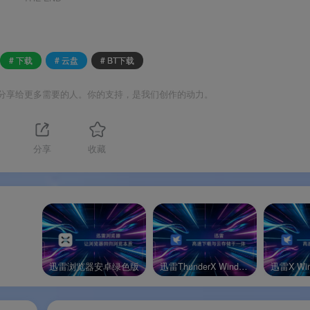
NAS等多设备同步，随时随地访问和管理文件
。
化内容浏览体验，本地视频添加后可在局域网电视上播放
。
# 下载
# 云盘
# BT下载
分享给更多需要的人。你的支持，是我们创作的动力。
分享
收藏
心下载技术历经千万用户验证
。
超线程技术，大文件及热门资源传输表现卓越
。
所有用户免费使用云盘功能
。
用全协议下载，从云盘取回文件的速度前所未有地快
。
迅雷浏览器安卓绿色版
迅雷ThunderX Windows绿色版
迅雷X Wi
数日常下载需求，无需付费也能畅享高速下载
。