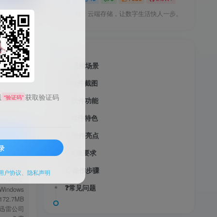
加速下载，云端存储，让数字生活快人一步。
🎯适用场景
🎬软件截图
送
获取验证码
“验证码”
⚙️软件功能
✨软件特色
🌟软件亮点
录
🖥️系统要求
服务透明
下载管理
📋操作步骤
用户协议
、
隐私声明
简体中文
❓常见问题
Windows
172.7MB
迅雷公司