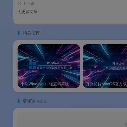
上一篇
无更多文章
📌
品牌支持
：以上信息由
渡漳软件网
提供整
相关推荐
🖥️系统要求
🖥️系统要求
配置项
小修Windows11轻度精简版
万兴优转MacOS官方版
操作系统
处理器
💬评论
抢沙发
内存
硬盘空间