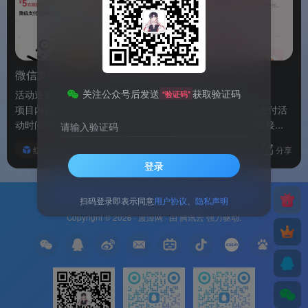
微信支付：摇一摇抽立减金或全民K歌会员
关注公众号后发送
获取验证码
活动速览
“验证码”
项目内容活动名称微信支付·摇一摇抽奖福利活动品牌微信支付活
动时间仅限2026年5月27日活动入口微信内打开指定活动链接...
请输入验证码
红包线报
评分
回复
分享
登录
友情链接
免责声明
广告合作
关于我们
扫码登录即表示同意
用户协议
、
隐私声明
Copyright © 2026 ·
渡漳网
· 由
腾讯云
强力驱动.