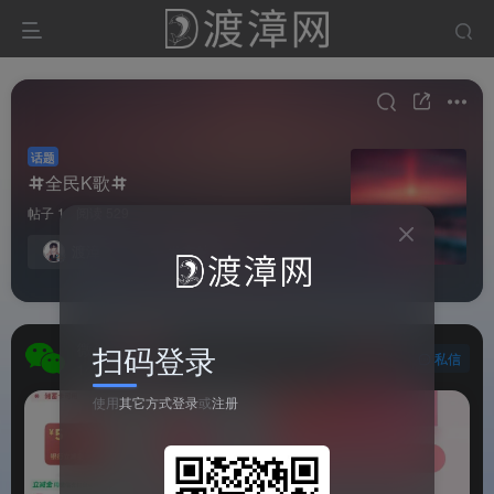
话题
全民K歌
帖子 1
阅读 529
渡漳
发布帖子
扫码登录
微信
关注
私信
1个月前更新
529次阅读
使用
其它方式登录
或
注册