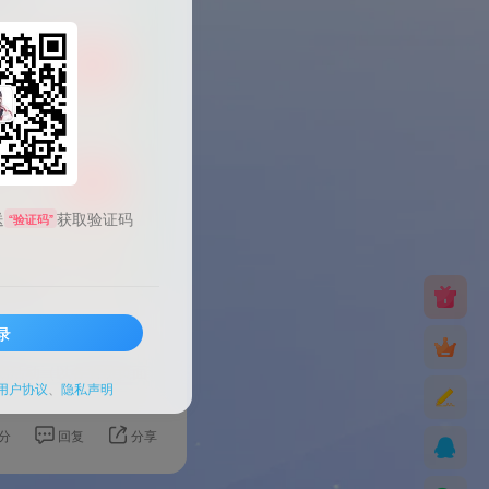
送
获取验证码
“验证码”
录
期活动（以各省份页面
用户协议
、
隐私声明
分
回复
分享