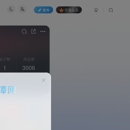
发布
开通会员
帖子数
阅读量
1
3006
关注
私信