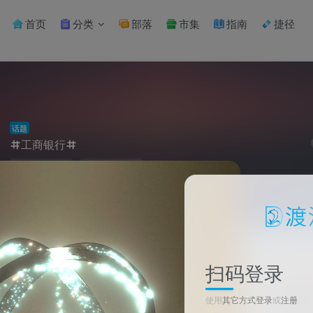
首页
分类
部落
市集
指南
捷径
话题
工商银行
渡漳
发布帖子
扫码登录
新
3006次阅读
使用
其它方式登录
或
注册