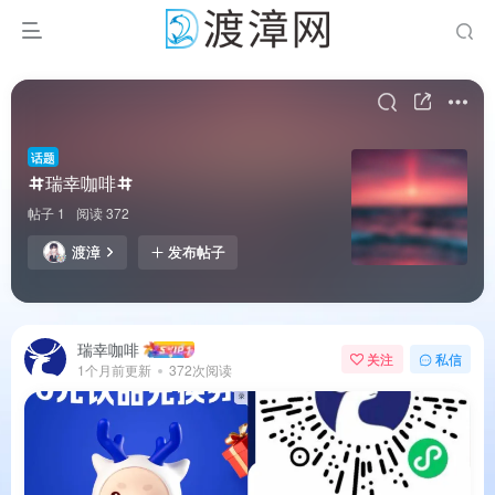
话题
瑞幸咖啡
帖子 1
阅读 372
渡漳
发布帖子
瑞幸咖啡
关注
私信
1个月前更新
372次阅读