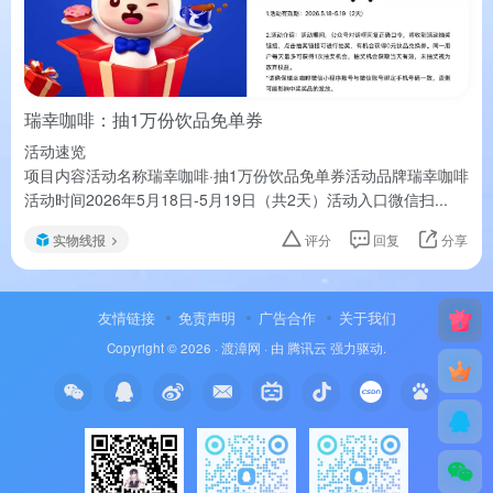
瑞幸咖啡：抽1万份饮品免单券
活动速览
项目内容活动名称瑞幸咖啡·抽1万份饮品免单券活动品牌瑞幸咖啡
活动时间2026年5月18日-5月19日（共2天）活动入口微信扫...
实物线报
评分
回复
分享
友情链接
免责声明
广告合作
关于我们
Copyright © 2026 ·
渡漳网
· 由
腾讯云
强力驱动.