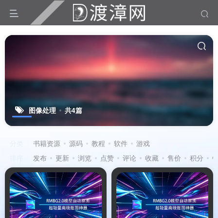
图像处理
共4篇
分类
书籍资源
源码
教程
软件
游戏
排序
发布
更新
浏览
点赞
评论
收藏
售价
积分