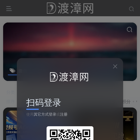
微信
共17篇
分类
书籍资源
源码
教程
软件
游戏
扫码登录
排序
发布
更新
浏览
点赞
评论
收藏
售价
积分
使用
其它方式登录
或
注册