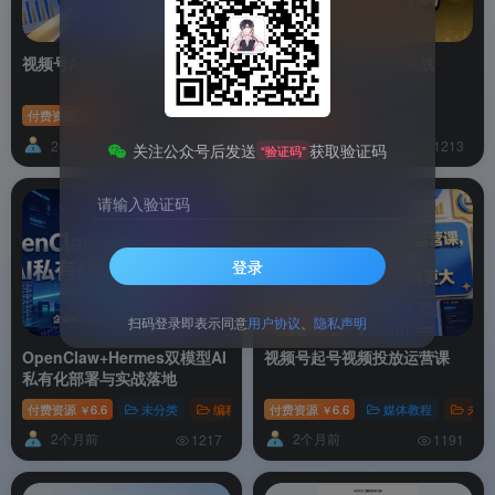
视频号ADQ投流实战干货课
OpenClaw龙虾应用实战
付费资源
6.6
未分类
营销教程
付费资源
6.6
AI教程
￥
￥
2个月前
2个月前
1206
1213
关注公众号后发送
获取验证码
“验证码”
请输入验证码
登录
扫码登录即表示同意
用户协议
、
隐私声明
OpenClaw+Hermes双模型AI
视频号起号视频投放运营课
私有化部署与实战落地
付费资源
6.6
未分类
编程教程
付费资源
6.6
媒体教程
未分
￥
￥
2个月前
2个月前
1217
1191