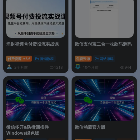
渔财视频号付费投流实战课
微信支付宝二合一收款码源码
付费资源
6.6
营销教程
免费资源
网站源码
￥
2个月前
10个月前
1218
944
微信多开&防撤回插件
微信鸿蒙官方版
Windows绿色版