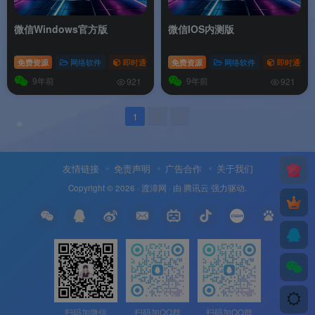
微信Windows官方版
微信IOS内测版
免费资源
网络软件
即时通讯
免费资源
网络软件
即时通讯
9年前
9年前
921
921
1
2
友情链接
免责声明
广告合作
关于我们
Copyright © 2026 ·
渡漳网
· 由
腾讯云
强力驱动.
扫码加微信
扫码加QQ群
扫码加QQ群