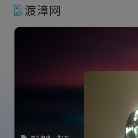
拳头游戏
共1篇