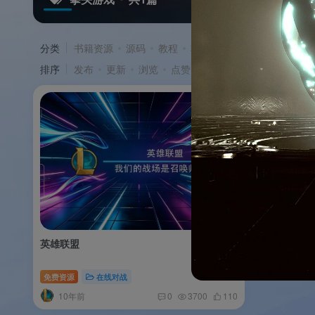
分类
书籍资源
源码
教程
软件
游戏
排序
发布
更新
浏览
点赞
评论
收藏
售价
积
英雄联盟
免费资源
在线对战
10年前
0
3700
110