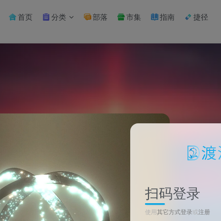
首页
分类
部落
市集
指南
捷径
扫码登录
使用
其它方式登录
或
注册