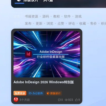
分类
书籍资源
源码
教程
软件
游戏
排序
发布
更新
浏览
点赞
评论
收藏
售价
积
Adobe InDesign 2026 Windows特别版
免费资源
办公软件
排版设计
5个月前
0
923
9