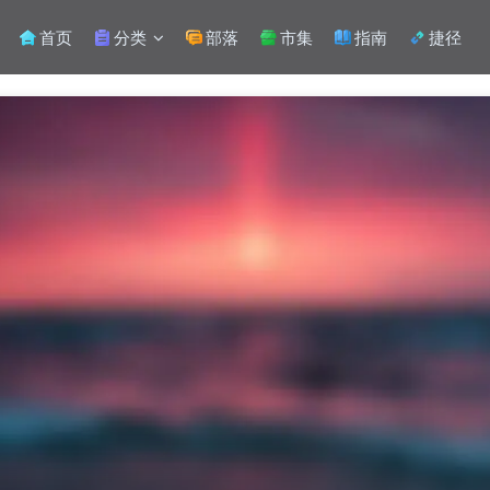
首页
分类
部落
市集
指南
捷径
扫码登录
使用
其它方式登录
或
注册