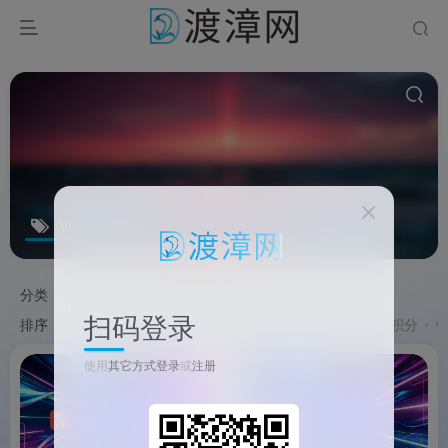
Vlog
共3篇
分类
书籍资源
源码
教程
软件
游戏
扫码登录
排序
发布
更新
浏览
点赞
评论
收藏
售价
积分
使用
其它方式登录
或
注册