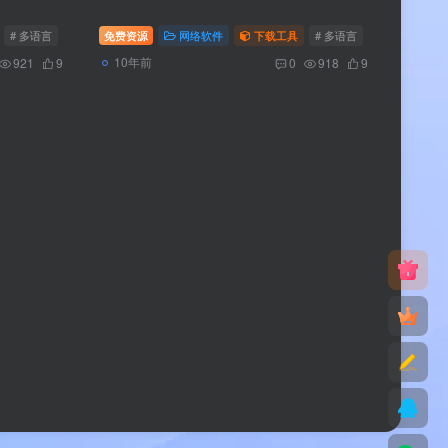
# 多语言
# 官方版
免费资源
# 下载
网络软件
下载工具
# 多语言
# 官方版
# 
10年前
921
9
0
918
9