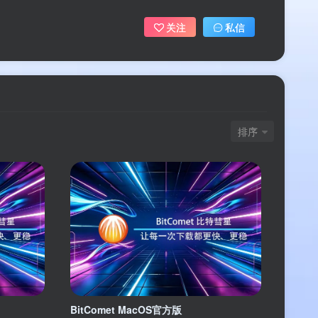
关注
私信
账号密码登录
录
排序
微信登录
录
用户协议
、
隐私声明
BitComet MacOS官方版