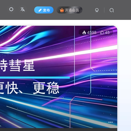
发布
开通会员
4598
45