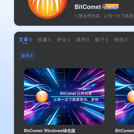
BitComet
汇聚全网资源，让每一次下载都
文章
5
收藏
0
评论
0
港湾
0
帖子
0
粉丝
0
发布
5
BitComet Windows绿色版
BitCom