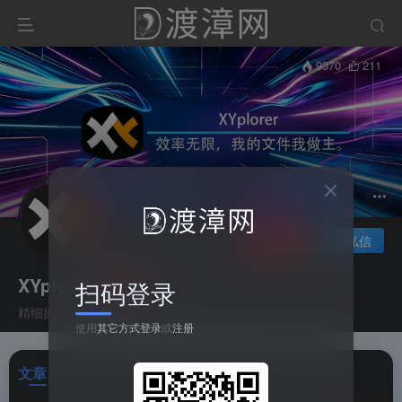
9370
211
关注
私信
XYplorer
扫码登录
精细操控，效率无限，我的文件我做主。
使用
其它方式登录
或
注册
文章
3
收藏
0
评论
0
港湾
0
帖子
0
粉丝
0