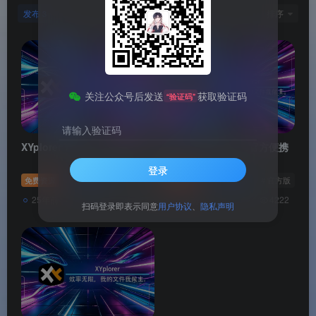
发布
排序
3
关注公众号后发送
获取验证码
“验证码”
请输入验证码
XYplorer Windows便携版
XYplorer Windows官方便携
版
登录
免费资源
系统软件
# 多语言
# Windows
免费资源
# ZIP
系统软件
# 官方版
# W
25年前
25年前
922
4222
扫码登录即表示同意
用户协议
、
隐私声明