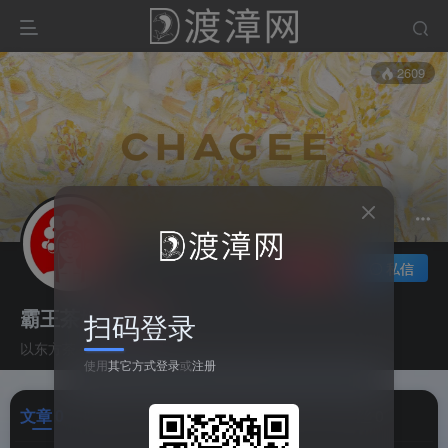
2609
关注
私信
霸王茶姬
扫码登录
以东方茶，会世界友
使用
其它方式登录
或
注册
文章
0
收藏
0
评论
0
港湾
0
帖子
1
粉丝
0