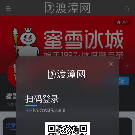
361
关注
私信
蜜雪冰城
扫码登录
你爱我，我爱你，蜜雪冰城甜蜜蜜～
使用
其它方式登录
或
注册
文章
0
收藏
0
评论
0
港湾
0
帖子
1
粉丝
0