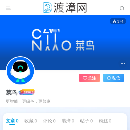
374
关注
私信
菜鸟
更智能，更绿色，更普惠
文章
0
收藏
0
评论
0
港湾
0
帖子
0
粉丝
0