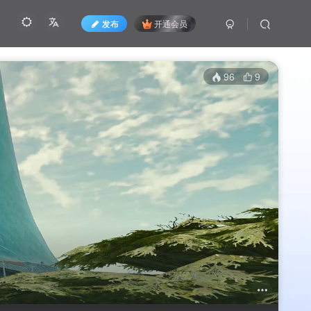
发布
开通会员
96
9