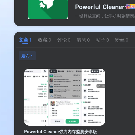
Powerful Cleaner
一键释放空间，让手机时刻清爽
文章
1
收藏
0
评论
0
港湾
0
帖子
0
粉丝
0
发布
1
Powerful Cleaner强力内存监测安卓版