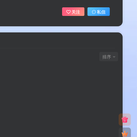
关注
私信
排序