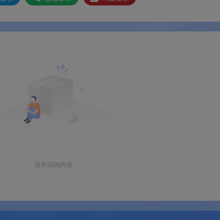
槛
9-5元券需订单金额满9元可用
围
仅限支付宝端内滴滴出行小程序打车使用
期
领取后请在有效期内使用，具体以卡包显示为
户
支付宝实名用户
方
本活动由支付宝联合滴滴出行推出
没有回响内容