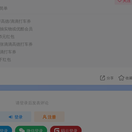
关注
简单
/高德/滴滴打车券
抽实物或优酷会员
5元红包
获取方式
说明
张滴滴高德打车券
滴打车券
支付宝扫码领取
满9元可用，不常用账号基本
一下红包
扫码随机
若未弹出9-5元券，可能获得其
券
分享
收
项
具体说明
请登录后发表评论
口
支付宝App扫描活动二维码
登录
注册
则
每个支付宝账号可领1次，不常用账号中奖概
高
Q登录
微信登录
码云登录