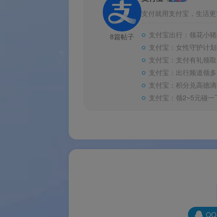
支付就用支付宝，生活更
支付宝：扫码领滴滴9-5元打车券
支付宝出行：领花小猪
8篇帖子
奖品详情
支付宝：女性守护计划
支付宝：支付有礼领取
奖品内容
支付宝：出行频道领多
支付宝：积分兑高德滴
滴滴9-5元打车券
支付宝：领2~5元碰
其他面额打车券
更多信息
使用规则
规则
参与贴士
活动入
温馨提示
领取规
Q