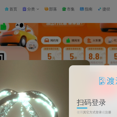
首页
分类
部落
市集
指南
捷径
扫码登录
使用
其它方式登录
或
注册