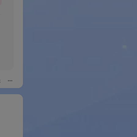
必得
他面额
藏
率更