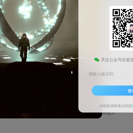
打车券
1014
关注公众号后发
内容
请输入验证码
支付宝·领滴滴9-5元打车券
支付宝×滴滴出行
登
长期活动（以页面实际显示为准）
扫码登录即表示同意
支付宝App扫描活动二维码进入