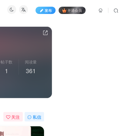
发布
开通会员
帖子数
阅读量
1
361
关注
私信