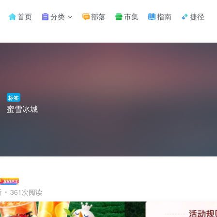
首页
分类
部落
市集
指南
捷径
标签
蜜雪冰城
新
361次阅读