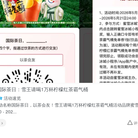
国际茶日：雪王请喝1万杯柠檬红茶霸气桶
活动速览
动名称国际茶日，以茶会友！雪王请喝1万杯柠檬红茶霸气桶活动品牌蜜雪冰
- 202...
评