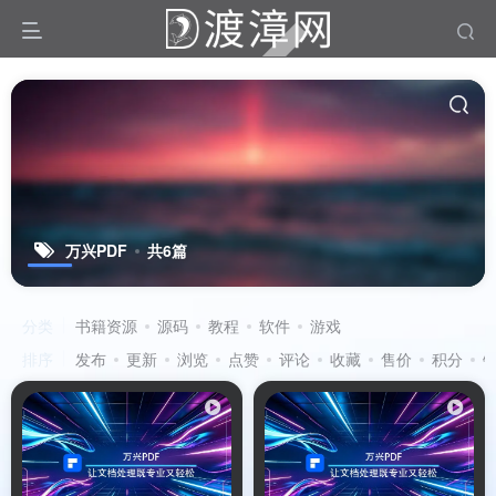
万兴PDF
共6篇
分类
书籍资源
源码
教程
软件
游戏
排序
发布
更新
浏览
点赞
评论
收藏
售价
积分
扫码登录
使用
其它方式登录
或
注册