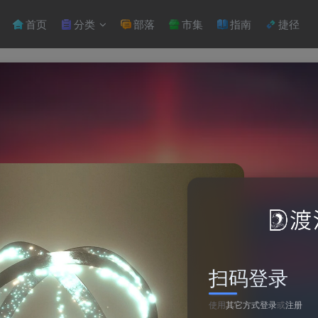
首页
分类
部落
市集
指南
捷径
扫码登录
使用
其它方式登录
或
注册