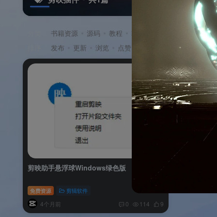
分类
书籍资源
源码
教程
软件
游戏
排序
发布
更新
浏览
点赞
评论
收藏
售价
积
剪映助手悬浮球Windows绿色版
免费资源
剪辑软件
4个月前
0
114
9