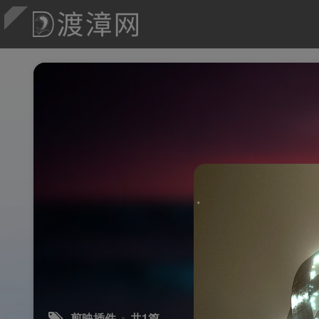
剪映插件
共1篇