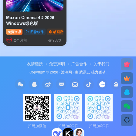
Maxon Cinema 4D 2026
Windows绿色版
免费资源
图像软件
动画设计
2个月前
9373
友情链接
免责声明
广告合作
关于我们
Copyright © 2026 ·
渡漳网
· 由
腾讯云
强力驱动.
扫码加微信
扫码加QQ群
扫码加QQ群