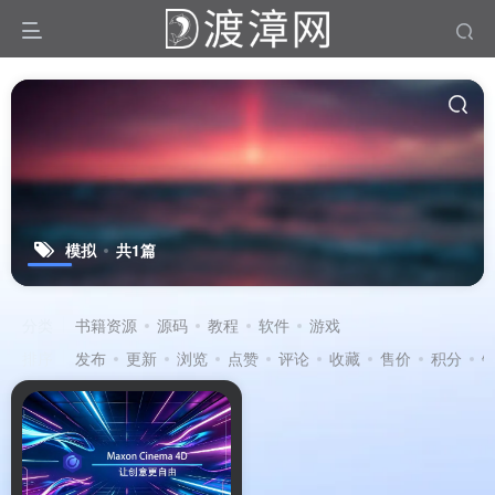
模拟
共1篇
分类
书籍资源
源码
教程
软件
游戏
排序
发布
更新
浏览
点赞
评论
收藏
售价
积分