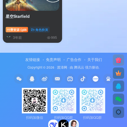
星空Starfield
付费资源
66
角色扮演
3年前
995
友情链接
免责声明
广告合作
关于我们
Copyright © 2026 ·
渡漳网
· 由
腾讯云
强力驱动.
扫码加微信
扫码加QQ群
扫码加QQ群