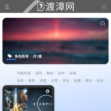
角色扮演
共1篇
分类
书籍资源
源码
教程
软件
游戏
排序
发布
更新
浏览
点赞
评论
收藏
售价
积分