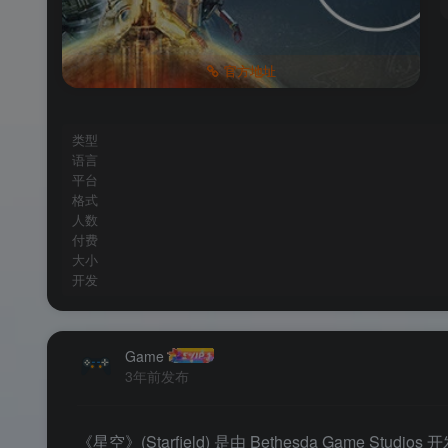
官方地址
类型
语言
平台
格式
人数
付费
大小
开发
Game
3年前发布
《星空》(Starfield) 是由 Bethesda Game 