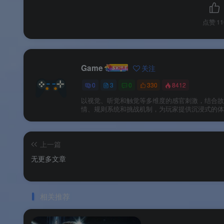
💰 购买信息
点赞
11
平台
版本
Steam（国区）
标准版
Game
关注
Steam（国区）
高级版
0
3
0
330
8412
以视觉、听觉和触觉等多维度的感官刺激，结合故
情、规则系统和挑战机制，为玩家提供沉浸式的体
Steam（国区）
高级版升级包
PSN（港服）
标准版
上一篇
PSN（港服）
高级版
无更多文章
PSN（美服）
标准版
相关推荐
PSN（美服）
高级版