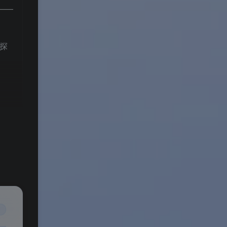
——
家探
政治