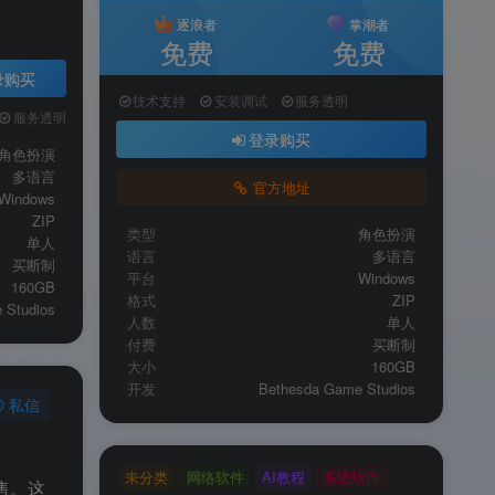
逐浪者
掌潮者
免费
免费
录购买
技术支持
安装调试
服务透明
服务透明
登录购买
角色扮演
多语言
官方地址
Windows
ZIP
类型
角色扮演
单人
语言
多语言
买断制
平台
Windows
160GB
格式
ZIP
 Studios
人数
单人
付费
买断制
大小
160GB
开发
Bethesda Game Studios
私信
未分类
网络软件
AI教程
系统软件
售。这