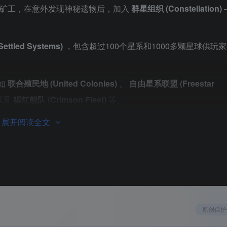
际矿工，在意外发现神秘遗物后，加入
群星组织 (Constellation)
。
ttled Systems)
，包含超过100个星系和1000多颗星球供玩
如
联合殖民地 (United Colonies)
、
自由星系联盟 (Freestar
以及
猩红舰队 (Crimson Fleet)
等。
House Va’ruun)
，深入体验黑暗而复杂的氛围，探索紧张的
展开阅读全文
原创保护