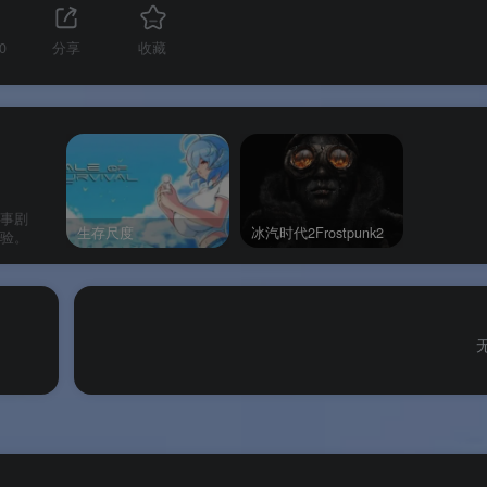
0
分享
收藏
价格
包含内容
¥209
游戏本体
¥289
游戏本体 + 破碎空间DLC 
1000创作点数 + 群星组织
包 + 数字画集与原声带
事剧
生存尺度
冰汽时代2Frostpunk2
验。
¥99
从标准版升级至高级版
HK$358（约¥314）
游戏本体 + 免费更新内
HK$498（约¥437）
游戏本体 + 专属剧情DLC +
字奖励 + 游戏原声带
$49.99
游戏本体
$69.99
游戏本体 + 破碎空间DLC +
字奖励