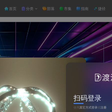
首页
分类
部落
市集
指南
捷径
扫码登录
使用
其它方式登录
或
注册