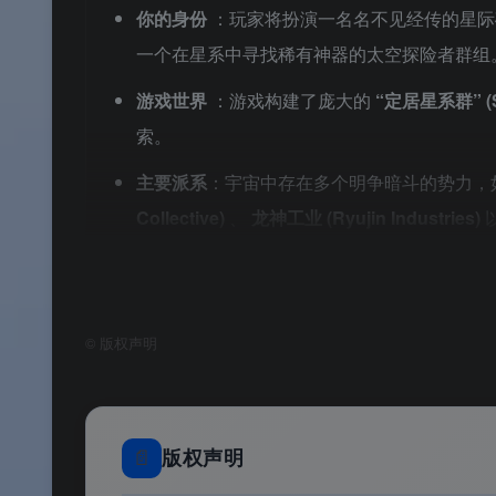
你的身份
：玩家将扮演一名名不见经传的星
一个在星系中寻找稀有神器的太空探险者群组
游戏世界
：游戏构建了庞大的
“定居星系群” (Se
索。
主要派系
：宇宙中存在多个明争暗斗的势力，
Collective)
、
龙神工业 (Ryujin Industries)
首个DLC《破碎空间》
聚焦于神秘的
瓦鲁家族 (
格局。
©
版权声明
核心玩法
🎮 核心玩法
📄
版权声明