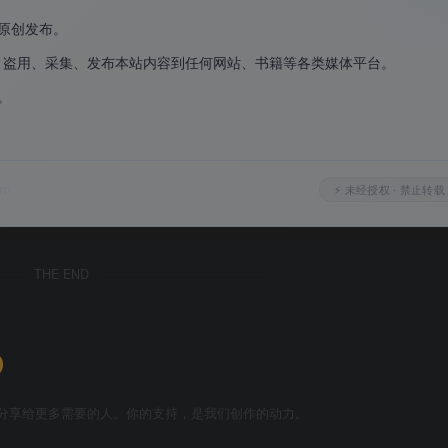
自由度。
原创发布。
、盗用、采集、发布本站内容到任何网站、书籍等各类媒体平台。
外观、背景和特性，这些选择会影响初始技能和可用的对话选项
。
发现独特动植物、采集资源，遭遇各种随机事件和任务。
。
星舰。武器、护盾、引擎等系统均可深度改装，还可
登上并夺取
om
⚡ 未经授权 · 禁止转载
资源制作药品、食物、装备和武器。可
建立前哨基地
，雇佣人员
THE END
激光武器均可改装。
零重力环境
和
喷气背包
的加入，为战斗增添
分享给更多需要的人。你的支持，是我们创作的动力。