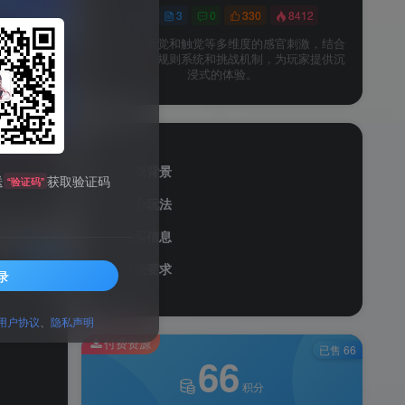
0
3
0
330
8412
以视觉、听觉和触觉等多维度的感官刺激，结合
故事剧情、规则系统和挑战机制，为玩家提供沉
浸式的体验。
110
游戏背景
送
获取验证码
“验证码”
核心玩法
购买信息
已售 66
系统要求
录
用户协议
、
隐私声明
付费资源
已售 66
66
积分