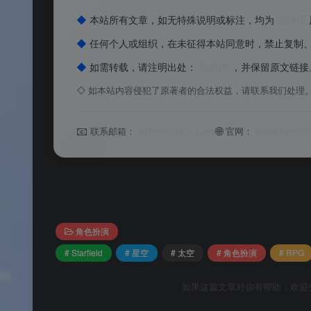
作为典型的Bethesda式RPG，游戏提供了极高的
◆
本站所有文章，如无特殊说明或标注，均为
渡漳网
◆
任何个人或组织，在未征得本站同意时，禁止复制
高度自由的角色扮演
：玩家可以自定义角色的
◆
如需转载，请注明出处：
渡漳网
，并保留原文链接
庞大的探索内容
：在数千颗星球上自由探索，
◇
如本站内容侵犯了原著者的合法权益，请联系我们处理
深度的飞船系统
：可购买、建造并指挥自己的
方飞船
。
📧
🌐
联系邮箱：
admin@dzcrv.com
官网：
www.dzcrv.c
丰富的生存与制作
：完整的制作系统，利用
采集资源。
多样的战斗方式
：丰富的武器库，从步枪到
更多维度。
角色扮演
# Starfield
# 星空
# 太空
# 角色扮演
# RPG
购买信息
如果这篇文章对你有帮助，欢迎