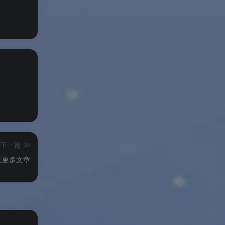
+
皮肤
容
下一篇
 数
无更多文章
 数