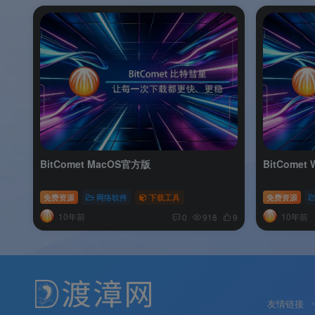
BitComet MacOS官方版
BitComet
免费资源
网络软件
下载工具
免费资源
10年前
10年前
0
918
9
友情链接