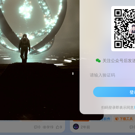
分
销量
随机
关注公众号后发
请输入验证码
登
load Manager浏览器扩展官方版
AB Download Manager安卓
扫码登录即表示同意
浏览器扩展
下载工具
免费资源
网络软件
下载工具
2年前
0
919
9