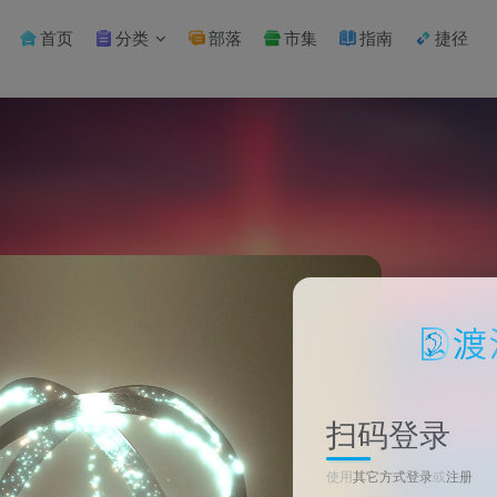
首页
分类
部落
市集
指南
捷径
扫码登录
使用
其它方式登录
或
注册