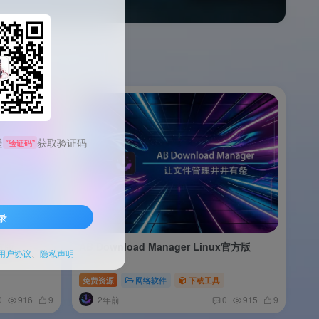
送
获取验证码
“验证码”
录
官方版
AB Download Manager Linux官方版
用户协议
、
隐私声明
免费资源
网络软件
下载工具
2年前
0
916
9
0
915
9