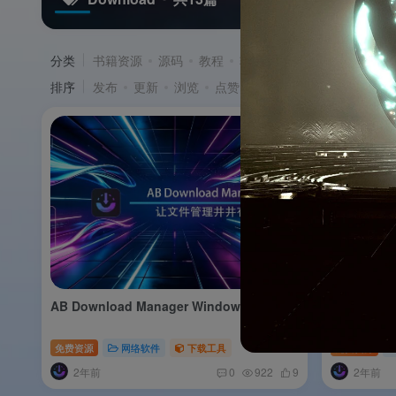
分类
书籍资源
源码
教程
软件
游戏
排序
发布
更新
浏览
点赞
评论
收藏
售价
积
AB Download Manager Windows绿色版
AB Down
免费资源
网络软件
下载工具
免费资源
2年前
2年前
0
922
9