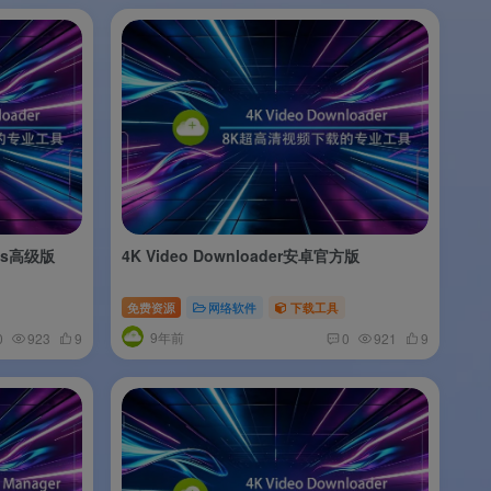
ows高级版
4K Video Downloader安卓官方版
免费资源
网络软件
下载工具
9年前
0
923
9
0
921
9