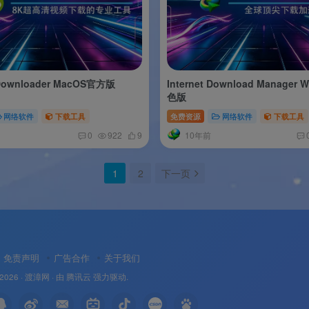
 Downloader MacOS官方版
Internet Download Manager
色版
网络软件
下载工具
免费资源
网络软件
下载工具
10年前
0
922
9
1
2
下一页
免责声明
广告合作
关于我们
 2026 ·
渡漳网
· 由
腾讯云
强力驱动.