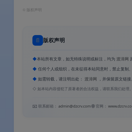
🎤
视频转音频与格式转换
：一键将视频转换为 
MKV、AVI 等常见视频格式
。
©
版权声明
⚡
智能模式与多格式支持
：开启智能模式后自
流格式。
📄
版权声明
软件特色
◆
本站所有文章，如无特殊说明或标注，均为
渡漳网
◆
任何个人或组织，在未征得本站同意时，禁止复制
✨ 软件特色
◆
如需转载，请注明出处：
渡漳网
，并保留原文链接
◇
如本站内容侵犯了原著者的合法权益，请联系我们处理
🎯
100+ 平台全覆盖
：从 YouTube、TikTo
📝
免费版足够日常使用
：无需付费即可下载高
📧
🌐
联系邮箱：
admin@dzcrv.com
官网：
www.dzcrv.c
🤖
智能模式一键下载
：设置一次偏好参数，
📦
无广告无捆绑
：安装包不含广告及恶意插