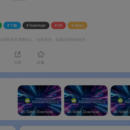
和 Linux 系统
。
# 下载
# Download
# 4K
# Video
分享给更多需要的人。你的支持，是我们创作的动力。
分享
收藏
 评为年度最佳视频下载器
。
 8K 分辨率，真正做到画质无损本地保存。
全球 6200 万+满意用户
。
BH 开发运营
，品质有保障。
4K Video Downloader Windows高级版
4K Video Downloader Ubuntu官方版
核心下载功能，满意再升级。