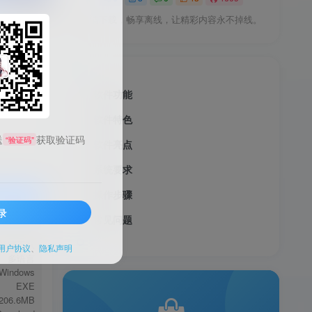
高清下载，畅享离线，让精彩内容永不掉线。
软件功能
软件特色
送
获取验证码
“验证码”
软件亮点
系统要求
操作步骤
录
常见问题
服务透明
视频下载
用户协议
、
隐私声明
多语言
Windows
EXE
206.6MB