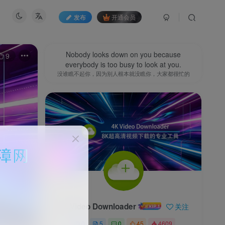
发布
开通会员
Nobody looks down on you because
9
everybody is too busy to look at you.
没谁瞧不起你，因为别人根本就没瞧你，大家都很忙的
4K Video Downloader
关注
0
5
0
45
4609