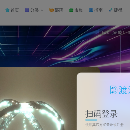
首页
分类
部落
市集
指南
捷径
0
921
扫码登录
使用
其它方式登录
或
注册