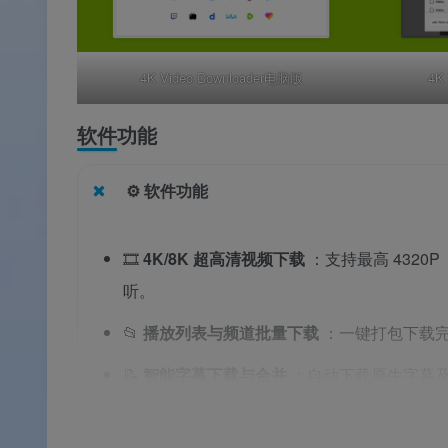
4K Video Downloader电脑版
4K
软件功能
⚙️ 软件功能
🎞️
4K/8K 超高清视频下载
：支持最高 4320
听。
📂
播放列表与频道批量下载
：一键打包下载
📝
智能字幕下载与合并
：自动下载原生字幕
文件，或将字幕直接烧录至视频画面中
。