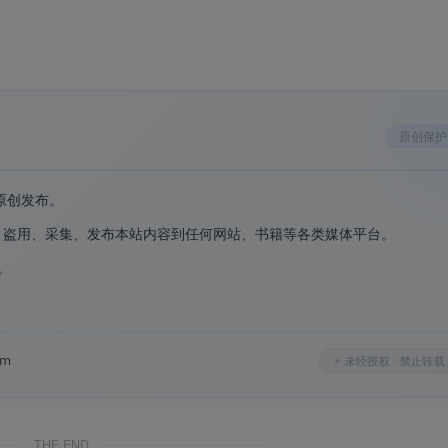
MP3、M4A、OGG 等音频格式
。支持 WEBM 转 MP4、MOV
动套用预设下载偏好
。输出格式支持 MP4、MKV、MOV、AVI 
原创保护
原创发布。
、盗用、采集、发布本站内容到任何网站、书籍等各类媒体平台。
。
。
k 到 Bilibili，一个工具解决所有视频下载需求。
清视频，播放列表限制 10 个视频/次
。
om
⚡ 未经授权 · 禁止转载
后续下载一键完成，省时省力
。
件，安全稳定
。
THE END