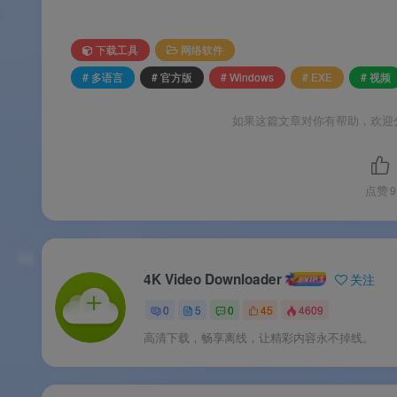
🔄
跨平台支持
：同时支持 Windows、macOS 
下载工具
网络软件
# 多语言
# 官方版
# Windows
# EXE
# 视频
软件亮点
如果这篇文章对你有帮助，欢迎
🌟 软件亮点
点赞
9
🏆
年度最佳视频下载器
：被 TechRadar
🚀
4K/8K 超高清无损下载
：完美支持 4K 和
4K Video Downloader
关注
💎
全球 6200 万+用户信赖
：12 年上市历史，
0
5
0
45
4609
🎯
德国品质保障
：由德国 InterPromo GM
高清下载，畅享离线，让精彩内容永不掉线。
💸
免费版畅享核心功能
：无需付费即可体验