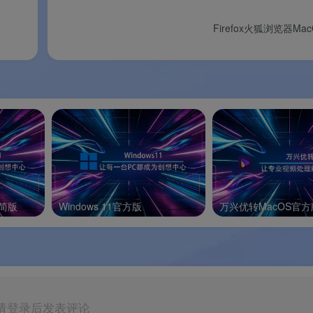
Firefox火狐浏览器Ma
理。
最低配置
推荐配置
Windows 10（64位）
Windows 11（64位）
精简版
Windows 11官方版
万兴优转MacOS官方
ntel / AMD 64 位处理器
多核 64 位处理器
4 GB
8 GB 以上
300 MB
500 MB 以上
联网连接（用于下载）
高速宽带网络
请登录后发表评论