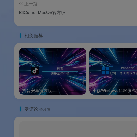
上一篇
BitComet MacOS官方版
📌
品牌支持
：以上信息由
渡漳软件网
提供整
相关推荐
系统要求
🖥️
系统要求
配置项
操作系统
抖音安卓官方版
小修Windows11轻度
处理器
I
💬评论
抢沙发
内存
硬盘空间
网络
互